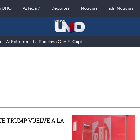
a UNO
Azteca 7
Deportes
Noticias
adn Noticias
o
Al Extremo
La Resolana Con El Capi
TE TRUMP VUELVE A LA