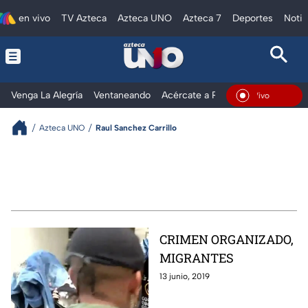
en vivo
TV Azteca
Azteca UNO
Azteca 7
Deportes
Notic
Venga La Alegría
Ventaneando
Acércate a Rocío
Al Extremo
En Vivo
Azteca UNO
Raul Sanchez Carrillo
CRIMEN ORGANIZADO,
MIGRANTES
13 junio, 2019