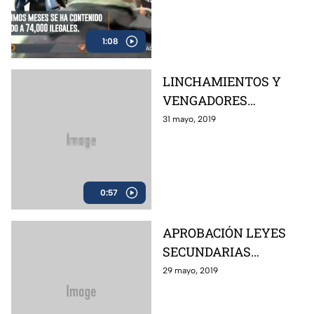
1:08
LINCHAMIENTOS Y
VENGADORES
ANÓNIMOS
31 mayo, 2019
0:57
APROBACIÓN LEYES
SECUNDARIAS
GUARDIA NACIONAL
29 mayo, 2019