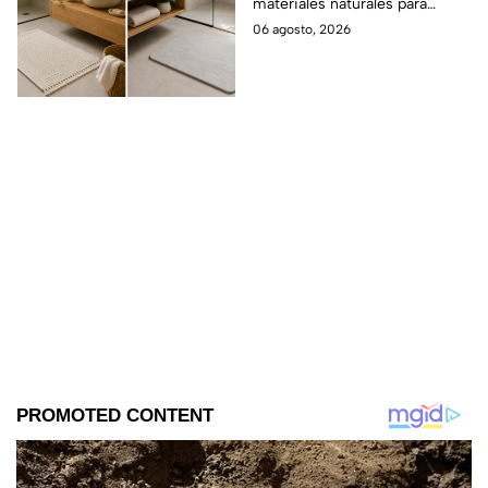
materiales naturales para
aesthetics
renovar tu baño.
06 agosto, 2026