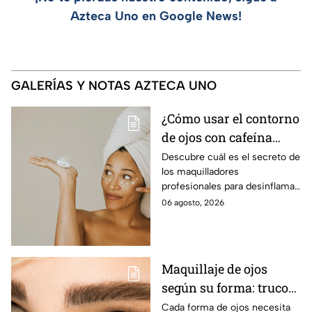
Azteca Uno en Google News!
GALERÍAS Y NOTAS AZTECA UNO
¿Cómo usar el contorno
de ojos con cafeína
para desinflamar
Descubre cuál es el secreto de
los maquilladores
párpados encapotados?
profesionales para desinflamar
los párpados encapotados con
06 agosto, 2026
una crema de contorno de
ojos con cafeína
Maquillaje de ojos
según su forma: trucos
para realzar la mirada
Cada forma de ojos necesita