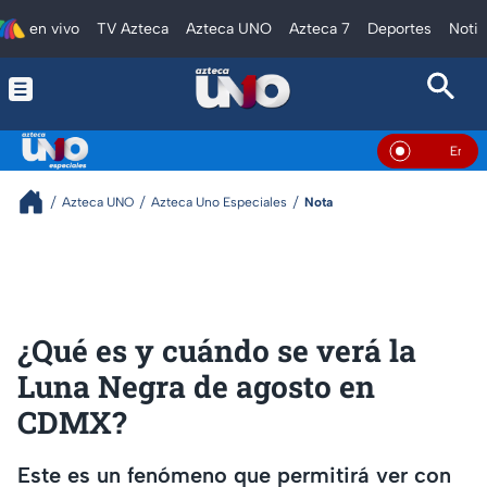
en vivo
TV Azteca
Azteca UNO
Azteca 7
Deportes
Notic
En Vivo
Azteca UNO
Azteca Uno Especiales
Nota
¿Qué es y cuándo se verá la
Luna Negra de agosto en
CDMX?
Este es un fenómeno que permitirá ver con