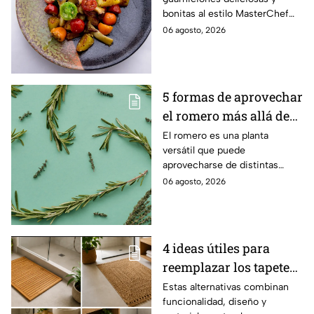
con mucho color
bonitas al estilo MasterChef
24/7.
06 agosto, 2026
5 formas de aprovechar
el romero más allá de
la cocina
El romero es una planta
versátil que puede
aprovecharse de distintas
maneras en el hogar, desde la
06 agosto, 2026
limpieza hasta el cuidado
personal y otros usos
cotidianos.
4 ideas útiles para
reemplazar los tapetes
de baño por opciones
Estas alternativas combinan
funcionalidad, diseño y
más naturales y