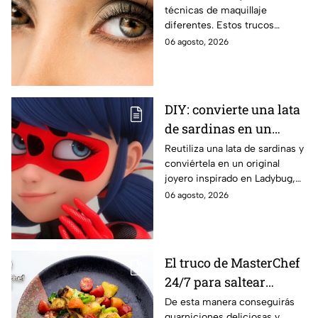
técnicas de maquillaje
diferentes. Estos trucos
ayudan a abrir, elevar, suavizar
06 agosto, 2026
o intensificar la mirada de
manera favorecedora.
DIY: convierte una lata
de sardinas en un
joyero inspirado en
Reutiliza una lata de sardinas y
conviértela en un original
Ladybug
joyero inspirado en Ladybug,
perfecto para guardar tus
06 agosto, 2026
accesorios de forma creativa y
sencilla.
El truco de MasterChef
24/7 para saltear
verduras crujientes y
De esta manera conseguirás
guarniciones deliciosas y