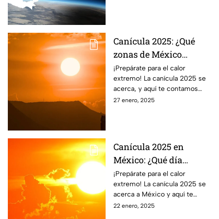
Canícula 2025: ¿Qué
zonas de México
sufrirán más por el
¡Prepárate para el calor
extremo! La canícula 2025 se
calor extremo?
acerca, y aquí te contamos
qué zonas de México sentirán
27 enero, 2025
más el calor y cómo puedes
protegerte.
Canícula 2025 en
México: ¿Qué día
comienza y cuánto
¡Prepárate para el calor
extremo! La canícula 2025 se
durará?
acerca a México y aquí te
contamos todo lo que
22 enero, 2025
necesitas saber.