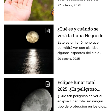
verlas
aguardan en México. En breve
27 octubre, 2025
podrán ser apreciadas en
santuarios especiales.
¿Qué es y cuándo se
verá la Luna Negra de
agosto en CDMX?
Este es un fenómeno que
permitirá ver con claridad
algunos aspectos del cielo
estelar. Por ello aquí te
20 agosto, 2025
indicamos cuándo será la Luna
Negra de agosto.
Eclipse lunar total
2025: ¿Es peligroso
verlo sin protección en
¿Qué tan peligroso es ver el
eclipse lunar total sin ningún
los ojos?
tipo de protección en los ojos?