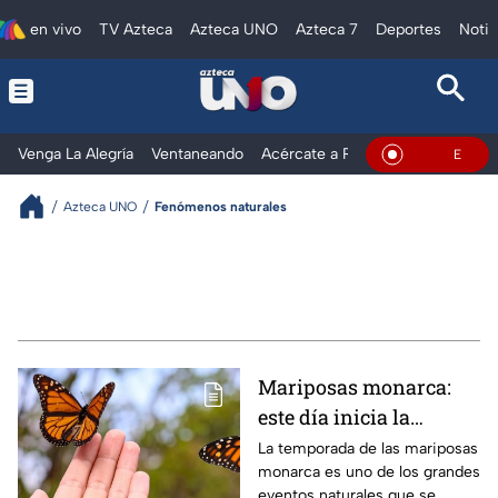
en vivo
TV Azteca
Azteca UNO
Azteca 7
Deportes
Notic
Venga La Alegría
Ventaneando
Acércate a Rocío
Al Extremo
En Vivo
Azteca UNO
Fenómenos naturales
Mariposas monarca:
este día inicia la
temporada y en estos
La temporada de las mariposas
monarca es uno de los grandes
santuarios podrás
eventos naturales que se