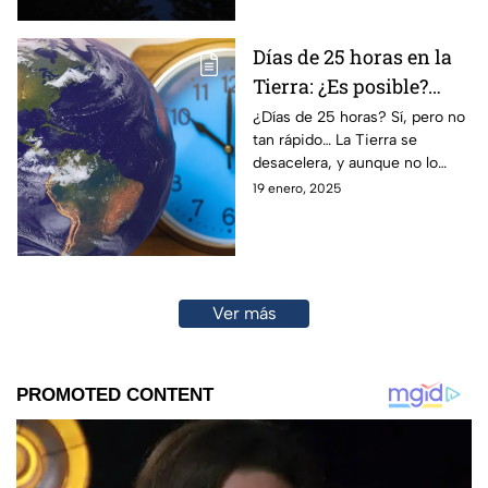
Días de 25 horas en la
Tierra: ¿Es posible?
Aquí te lo explicamos
¿Días de 25 horas? Sí, pero no
tan rápido… La Tierra se
desacelera, y aunque no lo
notarás pronto, el cambio
19 enero, 2025
climático ya nos afecta.
Ver más