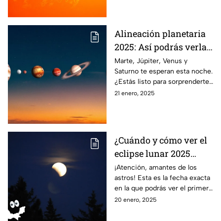
Alineación planetaria
2025: Así podrás verla
este martes 21 de enero
Marte, Júpiter, Venus y
Saturno te esperan esta noche.
¿Estás listo para sorprenderte
con la alineación planetaria de
21 enero, 2025
2025? Aquí te contamos todo.
¿Cuándo y cómo ver el
eclipse lunar 2025
desde México?
¡Atención, amantes de los
astros! Esta es la fecha exacta
en la que podrás ver el primer
eclipse lunar de 2025 desde
20 enero, 2025
tierras mexicanas.