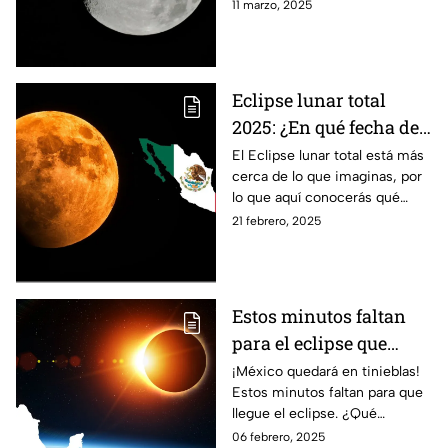
Si quieres saber más al
11 marzo, 2025
respecto, quédate con
nosotros.
Eclipse lunar total
2025: ¿En qué fecha de
marzo llegará y qué
El Eclipse lunar total está más
cerca de lo que imaginas, por
estados de México
lo que aquí conocerás qué
podrán verlo?
estados en México podrán
21 febrero, 2025
verlo y en qué fecha de marzo
llegaría.
Estos minutos faltan
para el eclipse que
oscurecerá a México
¡México quedará en tinieblas!
Estos minutos faltan para que
llegue el eclipse. ¿Qué
medidas tomar al respecto?
06 febrero, 2025