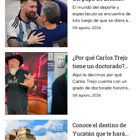
Messi en vivo; estos
El mundo del deporte y
espectáculo se encuentra de
son los detalles en
luto luego de que se diera a
Venga La Alegría
conocer el fallecimiento del
08 agosto, 2026
padre de Leo Messi.
¿Por qué Carlos Trejo
tiene un doctorado?
Este es el
Aquí te decimos por qué
Carlos Trejo cuenta con un
reconocimiento que el
grado de doctorado honoris
cazafantasmas recibió
causa. El cazafantasmas será
08 agosto, 2026
Granjero de La Granja VIP
Segunda Temporada.
Conoce el destino de
Yucatán que te hará