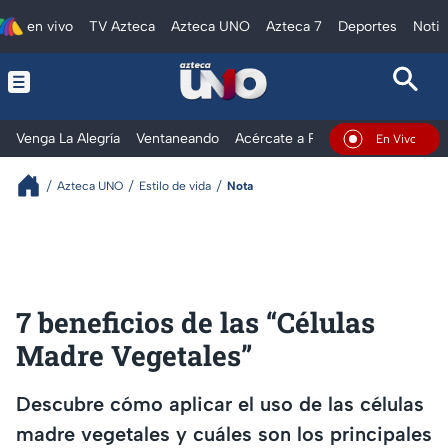
en vivo
TV Azteca
Azteca UNO
Azteca 7
Deportes
Notic
Venga La Alegría
Ventaneando
Acércate a Rocío
Al Extremo
En Vivo
Azteca UNO
Estilo de vida
Nota
7 beneficios de las “Células
Madre Vegetales”
Descubre cómo aplicar el uso de las células
madre vegetales y cuáles son los principales