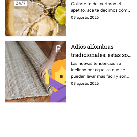
Collarte te despertaron el
seguro consumirlo?
apetito, acá te decimos cómo
elegir los ostiones ideales para
08 agosto, 2026
comer
Adiós alfombras
tradicionales: estas son
las alternativas
Las nuevas tendencias se
inclinan por aquellas que se
modernas para colocar
pueden lavar más fácil y son
en tu piso
menos pesadas.
08 agosto, 2026