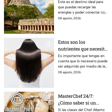
desconectarte de la
Este es el destino ideal para
que puedas recargar las
rutina
energías y poder conectar con
naturaleza.
08 agosto, 2026
Estos son los
nutrientes que necesita
tu cabello a partir de
Es importante que tengas en
cuenta que lo necesario puede
los 40 años
ser adquirido por medio de la
alimentación.
08 agosto, 2026
MasterChef 24/7:
¿Cómo saber si un
ostión está fresco y es
Si las clases del Chef Alberto