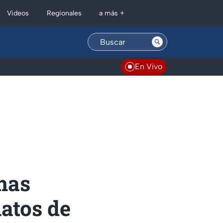
Regionales
Videos
a más +
En Vivo
rmas
latos de