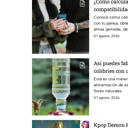
¿Cómo calcula
compatibilida
ambas fechas 
Conoce cómo calcu
con tu pareja, ob
almas gemelas, de
nacimiento
07 agosto, 2026
Así puedes fa
colibríes con 
Esta es una manera
alimentación de es
flores naturales.
07 agosto, 2026
Kpop Demon Hu