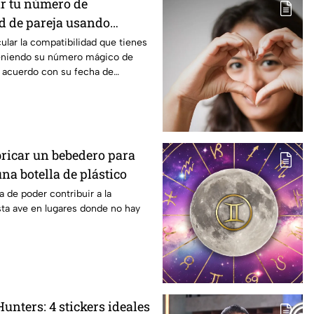
r tu número de
d de pareja usando
de nacimiento?
lar la compatibilidad que tienes
teniendo su número mágico de
 acuerdo con su fecha de
bricar un bebedero para
una botella de plástico
 de poder contribuir a la
ta ave en lugares donde no hay
nters: 4 stickers ideales