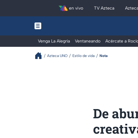
en vivo
TV Azteca
Aztec
Venga La Alegría
Ventaneando
Acércate a Rocí
Azteca UNO
Estilo de vida
Nota
De abur
creativ