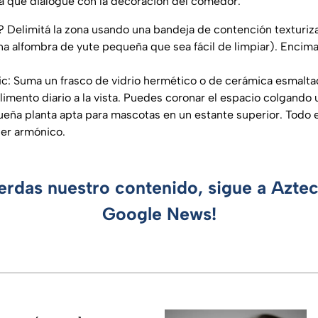
a que dialogue con la decoración del comedor.
 Delimitá la zona usando una bandeja de contención texturiz
una alfombra de yute pequeña que sea fácil de limpiar). Encima
ic: Suma un frasco de vidrio hermético o de cerámica esmalt
alimento diario a la vista. Puedes coronar el espacio colgando
ueña planta apta para mascotas en un estante superior. Todo e
per armónico.
ierdas nuestro contenido, sigue a Azte
Google News!