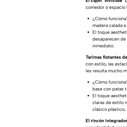
El cajón "Invisible
comedor o espacio li
¿Cómo funciona? 
madera calada a 
El toque aesthet
desaparecen de l
inmediato.
Tarimas flotantes d
con estilo, las esta
les resulta mucho m
¿Cómo funciona?
base con patas ti
El toque aesthet
claras de estilo
clásico plástic
El rincón integrador