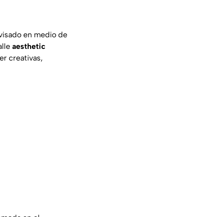
ovisado en medio de
alle
aesthetic
r creativas,