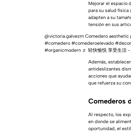
Mejorar el espacio
para su salud física
adapten a su tamaño
tensión en sus artic
@victoria.galvezm
Comedero aesthetic 
#comedero
#comederoelevado
#decor
#organicmodern
♬ 轻快愉悦 享受生活 - 
Además, establecer u
antideslizantes dism
acciones que ayudan
que refuerza su con
Comederos de
Al respecto, los exp
en donde se aliment
oportunidad, el esti