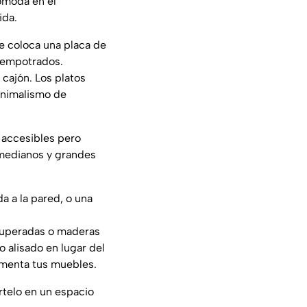
ómoda en el
ida.
e coloca una placa de
n empotrados.
cajón. Los platos
minimalismo de
 accesibles pero
s medianos y grandes
 a la pared, o una
ecuperadas o maderas
 alisado en lugar del
ementa tus muebles.
rtelo en un espacio