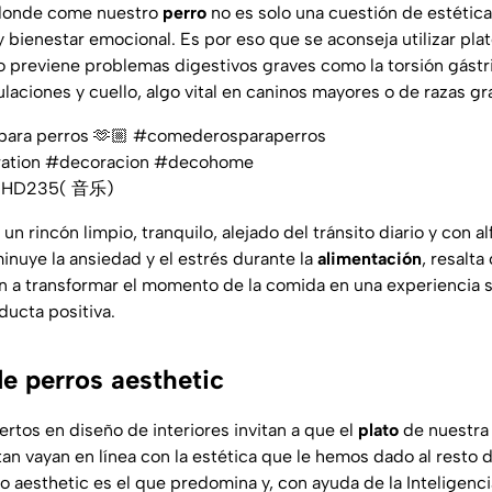
 donde come nuestro
perro
no es solo una cuestión de estética
 y bienestar emocional. Es por eso que se aconseja utilizar pl
 previene problemas digestivos graves como la torsión gástri
ulaciones y cuello, algo vital en caninos mayores o de razas g
para perros 🫶🏼
#comederosparaperros
ation
#decoracion
#decohome
HD235( 音乐)
n rincón limpio, tranquilo, alejado del tránsito diario y con al
inuye la ansiedad y el estrés durante la
alimentación
, resalt
 a transformar el momento de la comida en una experiencia s
ducta positiva.
 perros aesthetic
ertos en diseño de interiores invitan a que el
plato
de nuestra 
an vayan en línea con la estética que le hemos dado al resto d
lo aesthetic es el que predomina y, con ayuda de la Inteligencia