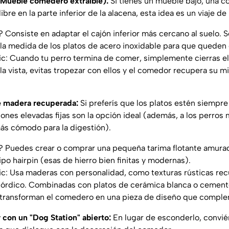
" (Mueble comedero extraíble):
Si tienes un mueble bajo, una c
bre en la parte inferior de la alacena, esta idea es un viaje de 
Consiste en adaptar el cajón inferior más cercano al suelo. S
la medida de los platos de acero inoxidable para que quede
ic: Cuando tu perro termina de comer, simplemente cierras el 
a vista, evitas tropezar con ellos y el comedor recupera su 
e madera recuperada:
Si preferís que los platos estén siempre
ciones elevadas fijas son la opción ideal (además, a los perro
ás cómodo para la digestión).
 Puedes crear o comprar una pequeña tarima flotante amurada
po hairpin (esas de hierro bien finitas y modernas).
ic: Usa maderas con personalidad, como texturas rústicas r
 nórdico. Combinadas con platos de cerámica blanca o cemento
o, transforman el comedero en una pieza de diseño que compl
 con un "Dog Station" abierto:
En lugar de esconderlo, convié