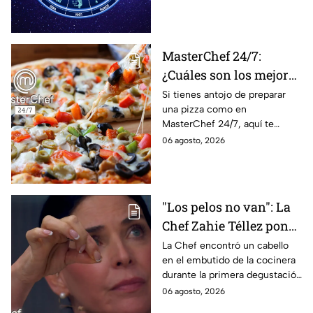
tendrás toda la información
recibir propuestas
para afrontar el futuro.
laborales
MasterChef 24/7:
¿Cuáles son los mejores
quesos para preparar
Si tienes antojo de preparar
una pizza como en
pizza en casa?
MasterChef 24/7, aquí te
contamos todo lo que debes
06 agosto, 2026
saber antes de poner manos
en la masa.
"Los pelos no van": La
Chef Zahie Téllez pone
en evidencia a Carmen
La Chef encontró un cabello
en el embutido de la cocinera
en la gala de mandiles
durante la primera degustación
negros de MasterChef
de la noche
06 agosto, 2026
24/7