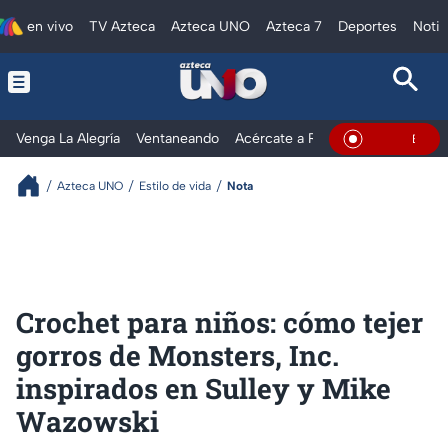
en vivo
TV Azteca
Azteca UNO
Azteca 7
Deportes
Notic
Venga La Alegría
Ventaneando
Acércate a Rocío
Al Extremo
En Vivo
Azteca UNO
Estilo de vida
Nota
Crochet para niños: cómo tejer
gorros de Monsters, Inc.
inspirados en Sulley y Mike
Wazowski