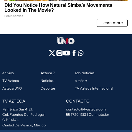
en vivo
Azteca 7
adn Noticias
TV Azteca
Noticias
a más +
Azteca UNO
Deportes
TV Azteca Internacional
TV AZTECA
CONTACTO
Periférico Sur 4121,
contacto@tvazteca.com
Col. Fuentes Del Pedregal,
55 1720 1313
| Conmutador
C.P. 14141,
Ciudad De México, México.