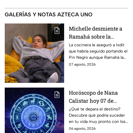
GALERÍAS Y NOTAS AZTECA UNO
Michelle desmiente a
Ramahá sobre la
designación del Pin
La cocinera le aseguró a Ixdit
que habría seguido portando el
Negro a un integrante
Pin Negro aunque Ramahá la
de las "Divas" en
hubiera subido al balcón
07 agosto, 2026
MasterChef 24/7
Horóscopo de Nana
Calistar hoy 07 de
agosto; estos signos
¿Qué te depara el destino?
Descubre qué podría suceder
podrían dejar de estar
en tu vida muy pronto con los
solteros más pronto de
horóscopos de Nana Calistar;
06 agosto, 2026
lo que imaginan y