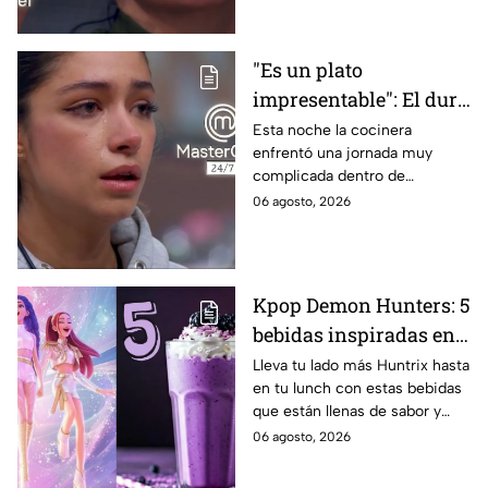
"Es un plato
impresentable": El duro
regaño que hizo llorar a
Esta noche la cocinera
enfrentó una jornada muy
Michelle dentro de
complicada dentro de
MasterChef 24/7
MasterChef 24/7.
06 agosto, 2026
Kpop Demon Hunters: 5
bebidas inspiradas en
las guerreras Huntrix
Lleva tu lado más Huntrix hasta
en tu lunch con estas bebidas
para llevar a la escuela
que están llenas de sabor y
este regreso a clases
frescura.
06 agosto, 2026
2026; son saludables y
deliciosas