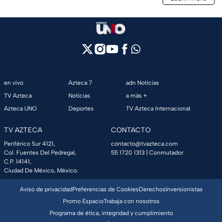
en vivo
Azteca 7
adn Noticias
TV Azteca
Noticias
a más +
Azteca UNO
Deportes
TV Azteca Internacional
TV AZTECA
CONTACTO
Periférico Sur 4121,
contacto@tvazteca.com
Col. Fuentes Del Pedregal,
55 1720 1313
| Conmutador
C.P. 14141,
Ciudad De México, México.
Aviso de privacidad
Preferencias de Cookies
Derechos
Inversionistas
Promo Espacio
Trabaja con nosotros
Programa de ética, integridad y cumplimiento