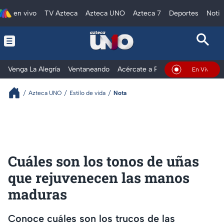
en vivo
TV Azteca
Azteca UNO
Azteca 7
Deportes
Notic
Venga La Alegría
Ventaneando
Acércate a Rocío
Al Extremo
En Vivo
Azteca UNO
Estilo de vida
Nota
Cuáles son los tonos de uñas
que rejuvenecen las manos
maduras
Conoce cuáles son los trucos de las