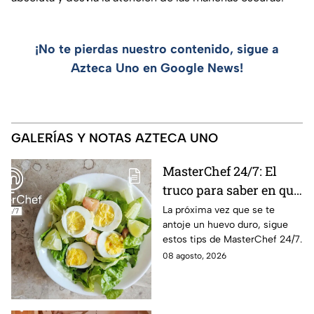
¡No te pierdas nuestro contenido, sigue a
Azteca Uno en Google News!
GALERÍAS Y NOTAS AZTECA UNO
MasterChef 24/7: El
truco para saber en qué
momento está listo un
La próxima vez que se te
antoje un huevo duro, sigue
huevo cocido
estos tips de MasterChef 24/7.
08 agosto, 2026