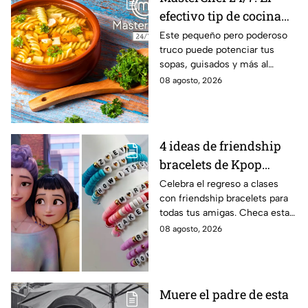
efectivo tip de cocina
de las abuelas para
Este pequeño pero poderoso
truco puede potenciar tus
darle sabor extra al
sopas, guisados y más al
caldillo
máximo.
08 agosto, 2026
4 ideas de friendship
bracelets de Kpop
Demon Hunters para
Celebra el regreso a clases
con friendship bracelets para
intercambiar con tus
todas tus amigas. Checa estas
mejores amigas este
4 ideas inspiradas en Kpop
08 agosto, 2026
regreso a clases
Demon Hunters que seguro les
encantará.
Muere el padre de esta