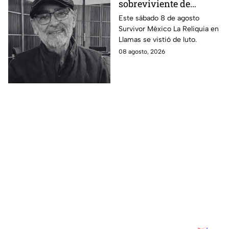
sobreviviente de
Survivor México La
Este sábado 8 de agosto
Survivor México La Reliquia en
Reliquia en Llamas
Llamas se vistió de luto.
08 agosto, 2026