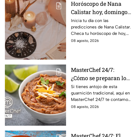
Horóscopo de Nana
Calistar hoy, domingo 9
de agosto: estos signos
Inicia tu día con las
predicciones de Nana Calistar.
tendrán ingresos extra
Checa tu horóscopo de hoy,
domingo 9 de agosto, y
08 agosto, 2026
conoce el mensaje de los
astros para los 12 signos.
MasterChef 24/7:
¿Cómo se preparan los
frijoles puercos estilo
Si tienes antojo de esta
guarnición tradicional, aquí en
Sonora?
MasterChef 24/7 te contamos
la receta.
08 agosto, 2026
MasterChef 24/7: El