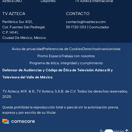
Azteca UNO
Deportes
TV Azteca Internacional
TV AZTECA
CONTACTO
Periférico Sur 4121,
contacto@tvazteca.com
Col. Fuentes Del Pedregal,
55 1720 1313
| Conmutador
C.P. 14141,
Ciudad De México, México.
Aviso de privacidad
Preferencias de Cookies
Derechos
Inversionistas
Promo Espacio
Trabaja con nosotros
Programa de ética, integridad y cumplimiento
Defensor de Audiencias y Código de Ética de Televisión Azteca III y
Televisora del Valle de México
TV Azteca, M.R. & ©, TV Azteca, S.A.B. de C.V. Todos los derechos reservados,
2025.
Queda prohibida la reproducción total o parcial sin la autorización previa,
expresa y por escrito de su titular.
Subir inicio