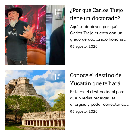
¿Por qué Carlos Trejo
tiene un doctorado?
Este es el
Aquí te decimos por qué
Carlos Trejo cuenta con un
reconocimiento que el
grado de doctorado honoris
cazafantasmas recibió
causa. El cazafantasmas será
08 agosto, 2026
Granjero de La Granja VIP
Segunda Temporada.
Conoce el destino de
Yucatán que te hará
desconectarte de la
Este es el destino ideal para
que puedas recargar las
rutina
energías y poder conectar con
naturaleza.
08 agosto, 2026