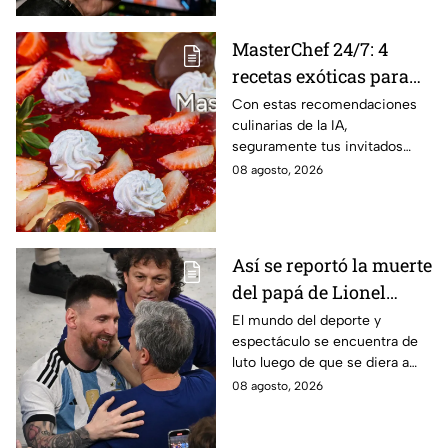
MasterChef 24/7: 4
recetas exóticas para
pizzas dulces que le
Con estas recomendaciones
culinarias de la IA,
darán un toque
seguramente tus invitados
sofisticado a tu mesa
quedarán encantados a la hora
08 agosto, 2026
del postre
Así se reportó la muerte
del papá de Lionel
Messi en vivo; estos
El mundo del deporte y
espectáculo se encuentra de
son los detalles en
luto luego de que se diera a
Venga La Alegría
conocer el fallecimiento del
08 agosto, 2026
padre de Leo Messi.