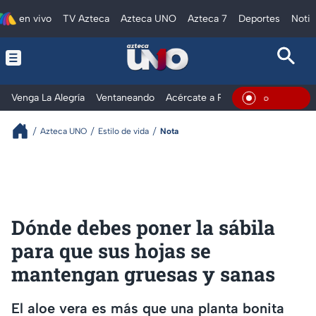
en vivo
TV Azteca
Azteca UNO
Azteca 7
Deportes
Notic
Venga La Alegría
Ventaneando
Acércate a Rocío
Al Extremo
En Vivo
Azteca UNO
Estilo de vida
Nota
Dónde debes poner la sábila
para que sus hojas se
mantengan gruesas y sanas
El aloe vera es más que una planta bonita