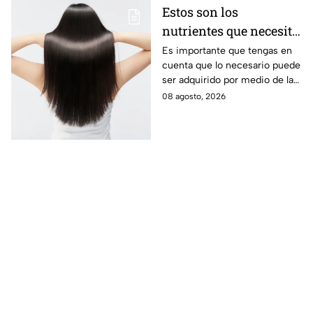
Estos son los
nutrientes que necesita
tu cabello a partir de
Es importante que tengas en
cuenta que lo necesario puede
los 40 años
ser adquirido por medio de la
alimentación.
08 agosto, 2026