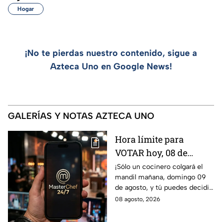
Hogar
¡No te pierdas nuestro contenido, sigue a
Azteca Uno en Google News!
GALERÍAS Y NOTAS AZTECA UNO
Hora límite para
VOTAR hoy, 08 de
agosto, y salvar a tu
¡Sólo un cocinero colgará el
mandil mañana, domingo 09
cocinero favorito de
de agosto, y tú puedes decidir
MasterChef 24/7
quién continúa en la
08 agosto, 2026
competencia!