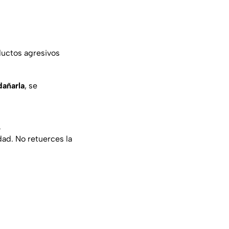
ductos agresivos
dañarla
, se
.
ad. No retuerces la