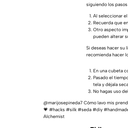
siguiendo los pasos
Al seleccionar el
Recuerda que en l
Otro aspecto imp
pueden alterar su
Si deseas hacer su 
recomienda hacer lo
En una cubeta co
Pasado el tiempo
tela y déjala sec
No hagas uso de
@marijosepineda7
Cómo lavo mis prendas
💗
#hacks
#silk
#seda
#diy
#handmad
Alchemist