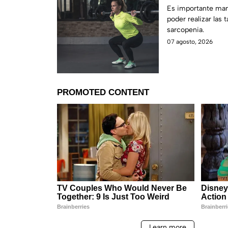
según los ent
Es importante man
poder realizar las t
sarcopenia.
07 agosto, 2026