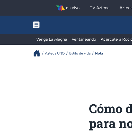
en vivo
TV Azteca
Aztec
Venga La Alegría
Ventaneando
Acércate a Rocí
Azteca UNO
Estilo de vida
Nota
Cómo de
para n