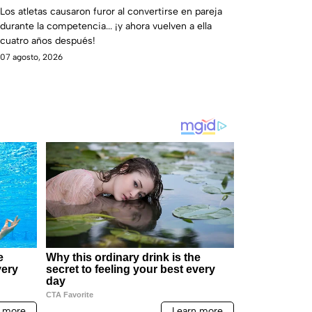
la décima temporada de Exatlón
Los atletas causaron furor al convertirse en pareja
durante la competencia... ¡y ahora vuelven a ella
México
cuatro años después!
07 agosto, 2026