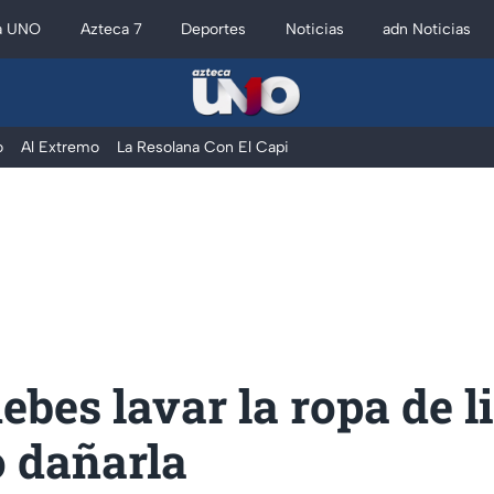
a UNO
Azteca 7
Deportes
Noticias
adn Noticias
o
Al Extremo
La Resolana Con El Capi
bes lavar la ropa de l
o dañarla