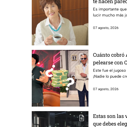
te hacen par
Es importante que 
lucir mucho más j
07 agosto, 2026
Cuánto cobró 
pelearse con C
Royale
Este fue el jugoso
¡Nadie lo puede cr
07 agosto, 2026
Estas son las 
que debes eleg