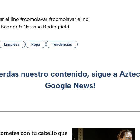
r el lino
#comolavar
#comolavarlelino
Badger & Natasha Bedingfield
Limpieza
Ropa
Tendencias
ierdas nuestro contenido, sigue a Azte
Google News!
cometes con tu cabello que