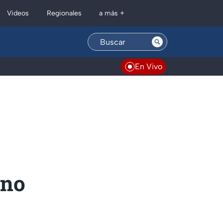
Regionales
Videos
a más +
En Vivo
ino