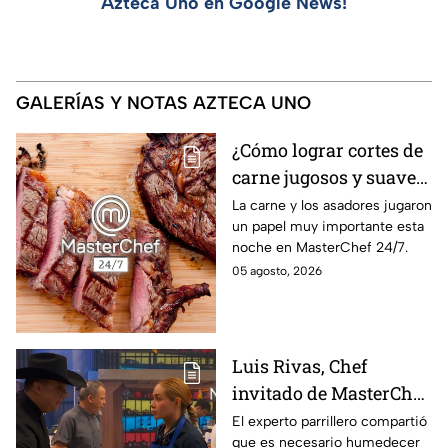
Azteca Uno en Google News!
GALERÍAS Y NOTAS AZTECA UNO
¿Cómo lograr cortes de
carne jugosos y suaves
al estilo MasterChef
La carne y los asadores jugaron
un papel muy importante esta
24/7?
noche en MasterChef 24/7.
05 agosto, 2026
Luis Rivas, Chef
invitado de MasterChef
24/7 destaca la
El experto parrillero compartió
que es necesario humedecer
importancia del agua