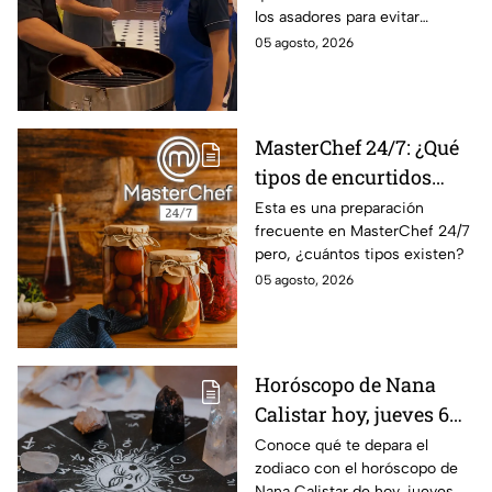
los asadores para evitar
para la preparación de
accidentes
05 agosto, 2026
cualquier asado
MasterChef 24/7: ¿Qué
tipos de encurtidos
hay?
Esta es una preparación
frecuente en MasterChef 24/7
pero, ¿cuántos tipos existen?
05 agosto, 2026
Horóscopo de Nana
Calistar hoy, jueves 6
de agosto: a estos
Conoce qué te depara el
zodiaco con el horóscopo de
signos se les abren las
Nana Calistar de hoy, jueves 6