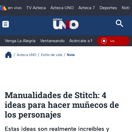
en vivo
TV Azteca
Azteca UNO
Azteca 7
Deportes
Notic
Venga La Alegría
Ventaneando
Acércate a Rocío
Al Extremo
En Viv
Azteca UNO
Estilo de vida
Nota
Manualidades de Stitch: 4
ideas para hacer muñecos de
los personajes
Estas ideas son realmente increíbles y