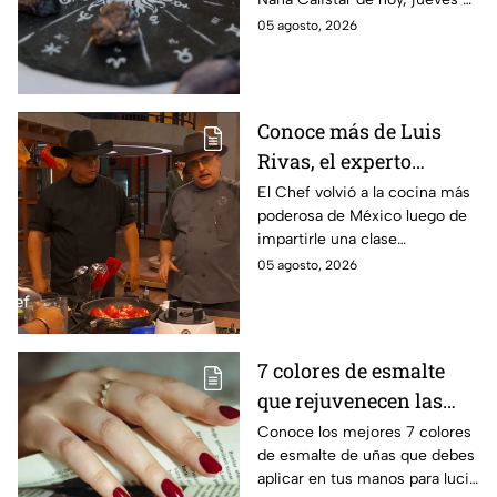
puertas del dinero
de agosto. ¿Será dinero o
05 agosto, 2026
amor? ¡Sigue leyendo! Estas
son las predicciones.
Conoce más de Luis
Rivas, el experto
parrillero que fue
El Chef volvió a la cocina más
poderosa de México luego de
invitado a la batalla por
impartirle una clase
equipos de MasterChef
personalizada a Ixdit
05 agosto, 2026
24/7
7 colores de esmalte
que rejuvenecen las
manos al instante y
Conoce los mejores 7 colores
de esmalte de uñas que debes
combinan con todo
aplicar en tus manos para lucir