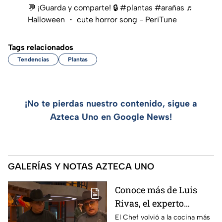
💬 ¡Guarda y comparte! 🔒
#plantas
#arañas
♬
Halloween ・ cute horror song - PeriTune
Tags relacionados
Tendencias
Plantas
¡No te pierdas nuestro contenido, sigue a
Azteca Uno en Google News!
GALERÍAS Y NOTAS AZTECA UNO
Conoce más de Luis
Rivas, el experto
parrillero que fue
El Chef volvió a la cocina más