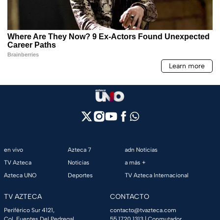
en vivo
Azteca 7
adn Noticias
TV Azteca
Noticias
a más +
Azteca UNO
Deportes
TV Azteca Internacional
TV AZTECA
CONTACTO
Periférico Sur 4121,
contacto@tvazteca.com
Col. Fuentes Del Pedregal,
55 1720 1313
| Conmutador