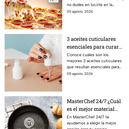
no dudes en lucirte en la
cocina.
05 agosto, 2026
3 aceites cuticulares
esenciales para curar
las uñas quebradizas y
Conoce cuáles son los
mejores 3 aceites cuticulares
la piel abierta
que resultan esenciales para
que puedas curar las uñas
05 agosto, 2026
quebradizas y la piel que se
encuentra herida
MasterChef 24/7:¿Cuál
es el mejor material
para una sartén?
En MasterChef 24/7 te
ayudamos a elegir la mejor