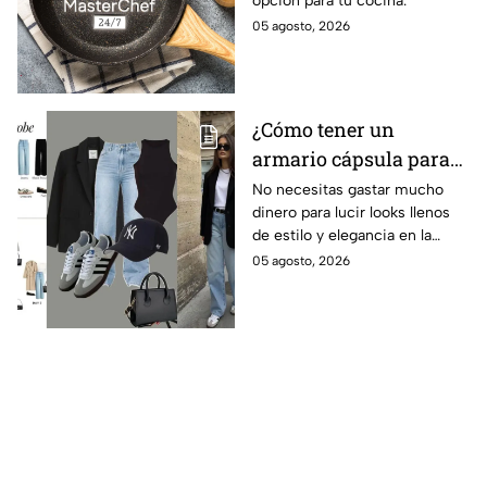
opción para tu cocina.
05 agosto, 2026
¿Cómo tener un
armario cápsula para
este regreso a clases
No necesitas gastar mucho
dinero para lucir looks llenos
2026? Lucirás
de estilo y elegancia en la
sofisticada y elegante
escuela, solo prendas básicas
05 agosto, 2026
con prendas básicas
que aquí te compartiremos.
sin gastar mucho
dinero