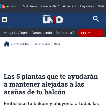
en vivo
TV Azteca
Azteca UNO
Azteca 7
Deportes
Notic
Venga La Alegría
Ventaneando
Acércate a Rocío
Al Extremo
En Vivo
Azteca UNO
Estilo de vida
Nota
Las 5 plantas que te ayudarán
a mantener alejadas a las
arañas de tu balcón
Embellece tu balcón y ahuyenta a todas las