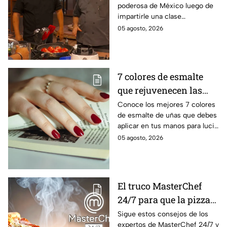
poderosa de México luego de
invitado a la batalla por
impartirle una clase
equipos de MasterChef
personalizada a Ixdit
05 agosto, 2026
24/7
7 colores de esmalte
que rejuvenecen las
manos al instante y
Conoce los mejores 7 colores
de esmalte de uñas que debes
combinan con todo
aplicar en tus manos para lucir
una piel mucho más brillante y
05 agosto, 2026
joven, además de combinar
con todo
El truco MasterChef
24/7 para que la pizza
quede crujiente y
Sigue estos consejos de los
expertos de MasterChef 24/7 y
deliciosa