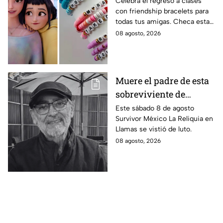
Celebra el regreso a clases
con friendship bracelets para
intercambiar con tus
todas tus amigas. Checa estas
mejores amigas este
4 ideas inspiradas en Kpop
08 agosto, 2026
regreso a clases
Demon Hunters que seguro les
encantará.
Muere el padre de esta
sobreviviente de
Survivor México La
Este sábado 8 de agosto
Survivor México La Reliquia en
Reliquia en Llamas
Llamas se vistió de luto.
08 agosto, 2026