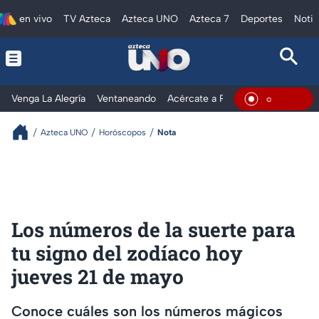
en vivo
TV Azteca
Azteca UNO
Azteca 7
Deportes
Notic
Venga La Alegría
Ventaneando
Acércate a Rocío
Al Extremo
En Vivo
Azteca UNO
Horóscopos
Nota
Los números de la suerte para
tu signo del zodíaco hoy
jueves 21 de mayo
Conoce cuáles son los números mágicos