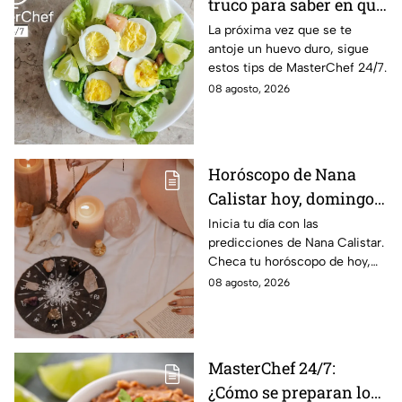
truco para saber en qué
momento está listo un
La próxima vez que se te
antoje un huevo duro, sigue
huevo cocido
estos tips de MasterChef 24/7.
08 agosto, 2026
Horóscopo de Nana
Calistar hoy, domingo 9
de agosto: estos signos
Inicia tu día con las
predicciones de Nana Calistar.
tendrán ingresos extra
Checa tu horóscopo de hoy,
domingo 9 de agosto, y
08 agosto, 2026
conoce el mensaje de los
astros para los 12 signos.
MasterChef 24/7:
¿Cómo se preparan los