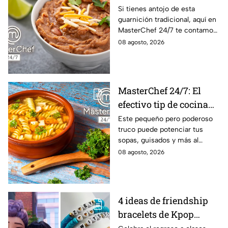
frijoles puercos estilo
Si tienes antojo de esta
guarnición tradicional, aquí en
Sonora?
MasterChef 24/7 te contamos
la receta.
08 agosto, 2026
MasterChef 24/7: El
efectivo tip de cocina
de las abuelas para
Este pequeño pero poderoso
truco puede potenciar tus
darle sabor extra al
sopas, guisados y más al
caldillo
máximo.
08 agosto, 2026
4 ideas de friendship
bracelets de Kpop
Demon Hunters para