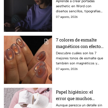
Aprende a crear portadas
aesthetic en Word con
diseños sencillos, tipografías
bonitas y detalles visuales que
07 agosto, 2026
harán que tus trabajos luzcan
originales.
7 colores de esmalte
magnéticos con efecto
ojo de gato para lucir
Descubre cuáles son los 7
mejores tonos de esmalte que
manos elegantes
también son magnéticos y
sirven para realizar el efecto
07 agosto, 2026
ojo de gato y lucir una
manicura moderna
Papel higiénico: el
error que muchos
cometen al colocarlo
Aunque parezca un detalle sin