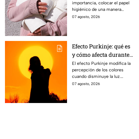
importancia, colocar el papel
higiénico de una manera
específica puede favorecer la
07 agosto, 2026
higiene y evitar algunos
inconvenientes.
Efecto Purkinje: qué es
y cómo afecta durante
un eclipse
El efecto Purkinje modifica la
percepción de los colores
cuando disminuye la luz.
Conoce por qué el verde y el
07 agosto, 2026
rojo cobran protagonismo
durante un eclipse.