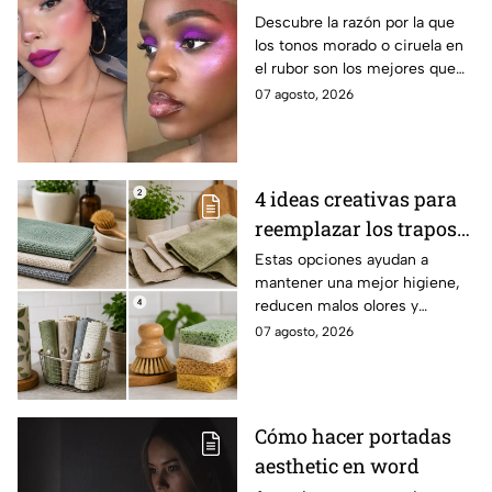
mejor secreto para
Descubre la razón por la que
los tonos morado o ciruela en
iluminar las pieles
el rubor son los mejores que
morenas?
puedes elegir si tienes la piel
07 agosto, 2026
morena y deseas iluminarla
4 ideas creativas para
reemplazar los trapos
de cocina por opciones
Estas opciones ayudan a
mantener una mejor higiene,
más saludables,
reducen malos olores y
modernas y elegantes
aportan un toque moderno a la
07 agosto, 2026
cocina.
Cómo hacer portadas
aesthetic en word