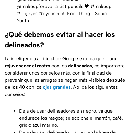
@makeupforever artist pencils 🖤
#makeup
#bigeyes
#eyeliner
♬ Kool Thing - Sonic
Youth
¿Qué debemos evitar al hacer los
delineados?
La inteligencia artificial de Google explica que, para
rejuvenecer el rostro
con los
delineados
, es importante
considerar unos consejos más, con la finalidad de
prevenir que las arrugas se hagan más visibles
después
de los 40
con los
ojos grandes
. Aplica los siguientes
consejos:
Deja de usar delineadores en negro, ya que
endurece los rasgos; selecciona el marrón, café,
gris o azul marino.
Deja de usar delineador oscuro en la línea de