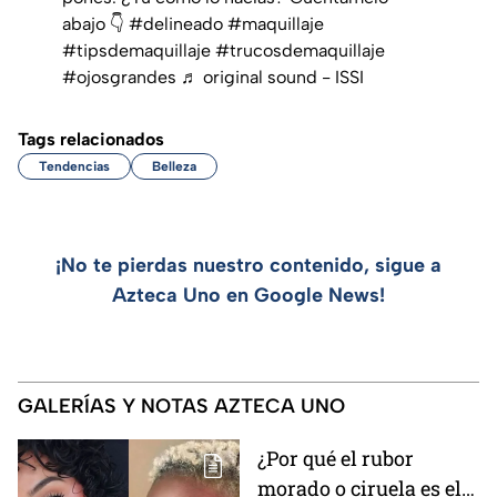
abajo 👇
#delineado
#maquillaje
#tipsdemaquillaje
#trucosdemaquillaje
#ojosgrandes
♬ original sound - ISSI
Tags relacionados
Tendencias
Belleza
¡No te pierdas nuestro contenido, sigue a
Azteca Uno en Google News!
GALERÍAS Y NOTAS AZTECA UNO
¿Por qué el rubor
morado o ciruela es el