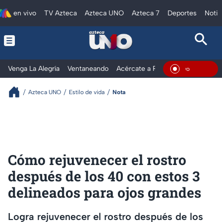
en vivo
TV Azteca
Azteca UNO
Azteca 7
Deportes
Notic
Venga La Alegría
Ventaneando
Acércate a Rocío
Al Extremo
En Viv
Azteca UNO
Estilo de vida
Nota
Cómo rejuvenecer el rostro
después de los 40 con estos 3
delineados para ojos grandes
Logra rejuvenecer el rostro después de los