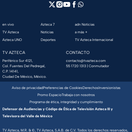
en vivo
Azteca 7
adn Noticias
TV Azteca
Noticias
a más +
Azteca UNO
Deportes
TV Azteca Internacional
TV AZTECA
CONTACTO
Periférico Sur 4121,
contacto@tvazteca.com
Col. Fuentes Del Pedregal,
55 1720 1313
| Conmutador
C.P. 14141,
Ciudad De México, México.
Aviso de privacidad
Preferencias de Cookies
Derechos
Inversionistas
Promo Espacio
Trabaja con nosotros
Programa de ética, integridad y cumplimiento
Defensor de Audiencias y Código de Ética de Televisión Azteca III y
Televisora del Valle de México
TV Azteca, M.R. & ©, TV Azteca, S.A.B. de C.V. Todos los derechos reservados,