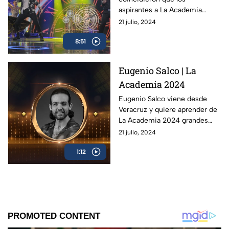
aspirantes a La Academia
2024 están muy emocionados
21 julio, 2024
y se desbordan en sus
8:51
interpretaciones en el
escenario.
Eugenio Salco | La
Academia 2024
Eugenio Salco viene desde
Veracruz y quiere aprender de
La Academia 2024 grandes
cosas para crecer en su
21 julio, 2024
carrera musical, él ya está listo
1:12
para demostrar todo su talento.