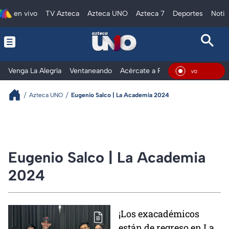
en vivo
TV Azteca
Azteca UNO
Azteca 7
Deportes
Notic
Venga La Alegría
Ventaneando
Acércate a Rocío
Al Extremo
En Vivo
Azteca UNO
Eugenio Salco | La Academia 2024
Eugenio Salco | La Academia
2024
¡Los exacadémicos
están de regreso en La