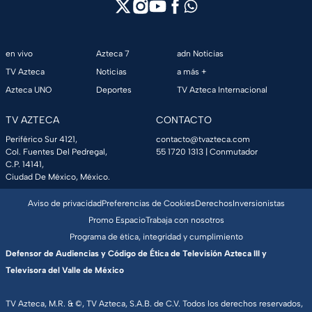
en vivo
Azteca 7
adn Noticias
TV Azteca
Noticias
a más +
Azteca UNO
Deportes
TV Azteca Internacional
TV AZTECA
CONTACTO
Periférico Sur 4121,
contacto@tvazteca.com
Col. Fuentes Del Pedregal,
55 1720 1313
| Conmutador
C.P. 14141,
Ciudad De México, México.
Aviso de privacidad
Preferencias de Cookies
Derechos
Inversionistas
Promo Espacio
Trabaja con nosotros
Programa de ética, integridad y cumplimiento
Defensor de Audiencias y Código de Ética de Televisión Azteca III y
Televisora del Valle de México
TV Azteca, M.R. & ©, TV Azteca, S.A.B. de C.V. Todos los derechos reservados,