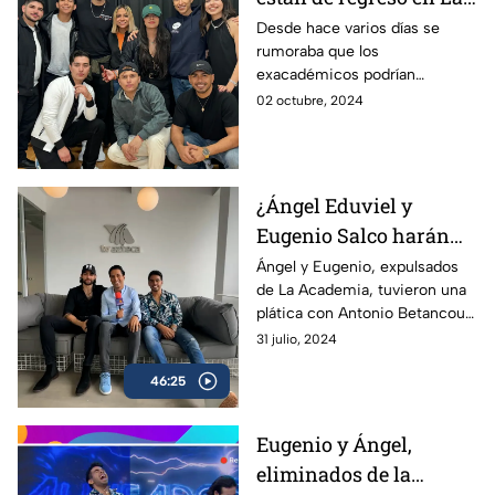
Academia 2024!
Desde hace varios días se
rumoraba que los
exacadémicos podrían
regresar para la gran final, ¡y
02 octubre, 2024
por fin se confirmó! Entérate
aquí de este esperado
reencuentro en La Academia
2024.
¿Ángel Eduviel y
Eugenio Salco harán
una colaboración?
Ángel y Eugenio, expulsados
de La Academia, tuvieron una
plática con Antonio Betancourt
y platicaron sobre su recorrido
31 julio, 2024
por La Academia ¿Harán una
46:25
colaboración?
Eugenio y Ángel,
eliminados de la