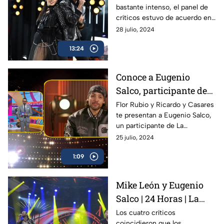
bastante intenso, el panel de
Morir de Amor"
críticos estuvo de acuerdo en
que la presentación no fue
28 julio, 2024
buena, pues convirtieron una
13:24
balada en un desastre.
Conoce a Eugenio
Salco, participante de
La Academia 2024
Flor Rubio y Ricardo y Casares
te presentan a Eugenio Salco,
un participante de La
Academia que se identifica
25 julio, 2024
con ex académicos, ¿de
1:09
quiénes se trata?
Mike León y Eugenio
Salco | 24 Horas | La
Academia 2024
Los cuatro críticos
coincidieron que los