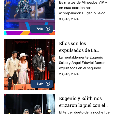
Academia, jugaron
Es martes de Alineados VIP y
en esta ocasión nos
Alineados VIP
acompañaron Eugenio Salco y
Ángel Eduviel, eliminados de
30 julio, 2024
La Academia. ¡La pasaron
7:48
increíble, chécalo!
Ellos son los
expulsados de La
Academia 2024 en el
Lamentablemente Eugenio
Salco y Ángel Eduviel fueron
segundo concierto
expulsados en el segundo
concierto de La Academia,
28 julio, 2024
conoce qué académicos
5:29
quedaron sentenciados.
Eugenio y Edith nos
erizaron la piel con el
tema "Vivir Así es
El tercer dueto de la noche fue