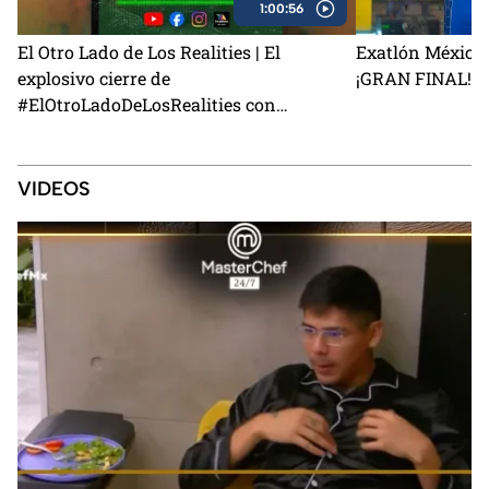
1:00:56
El Otro Lado de Los Realities | El
Exatlón México 
explosivo cierre de
¡GRAN FINAL!
#ElOtroLadoDeLosRealities con
finalistas de Exatlón México
VIDEOS