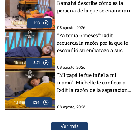
Ramahá describe cómo es la
persona de la que se enamoraría
(VIDEO)
1:18
08 agosto, 2026
"Ya tenía 6 meses": Ixdit
recuerda la razón por la que le
escondió su embarazo a sus
padres en MasterChef 24/7
2:21
(VIDEO)
08 agosto, 2026
"Mi papá le fue infiel a mi
mamá": Michelle le confiesa a
Ixdit la razón de la separación
de sus padres en MasterChef
1:34
24/7 (VIDEO)
08 agosto, 2026
Ver más