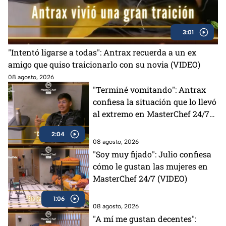
3:01
"Intentó ligarse a todas": Antrax recuerda a un ex
amigo que quiso traicionarlo con su novia (VIDEO)
08 agosto, 2026
"Terminé vomitando": Antrax
confiesa la situación que lo llevó
al extremo en MasterChef 24/7
(VIDEO)
2:04
08 agosto, 2026
"Soy muy fijado": Julio confiesa
cómo le gustan las mujeres en
MasterChef 24/7 (VIDEO)
1:06
08 agosto, 2026
"A mí me gustan decentes":