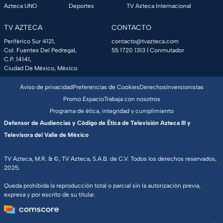
Azteca UNO
Deportes
TV Azteca Internacional
TV AZTECA
CONTACTO
Periférico Sur 4121,
contacto@tvazteca.com
Col. Fuentes Del Pedregal,
55 1720 1313
| Conmutador
C.P. 14141,
Ciudad De México, México.
Aviso de privacidad
Preferencias de Cookies
Derechos
Inversionistas
Promo Espacio
Trabaja con nosotros
Programa de ética, integridad y cumplimiento
Defensor de Audiencias y Código de Ética de Televisión Azteca III y
Televisora del Valle de México
TV Azteca, M.R. & ©, TV Azteca, S.A.B. de C.V. Todos los derechos reservados,
2025.
Queda prohibida la reproducción total o parcial sin la autorización previa,
expresa y por escrito de su titular.