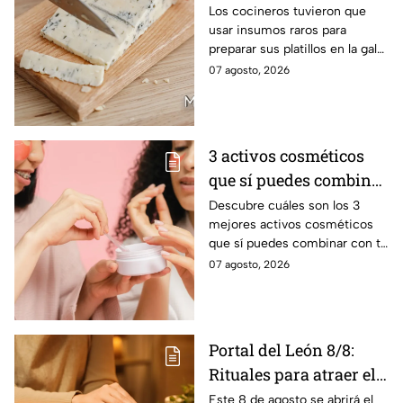
ingredientes exóticos
Los cocineros tuvieron que
usar insumos raros para
de la gala de salvación
preparar sus platillos en la gala
de MasterChef 24/7
de esta noche
07 agosto, 2026
3 activos cosméticos
que sí puedes combinar
con tu suero de
Descubre cuáles son los 3
mejores activos cosméticos
vitamina C sin riesgo
que sí puedes combinar con tu
de manchas
suero de vitamina C sin riesgo
07 agosto, 2026
de sufrir manchas, según los
expertos
Portal del León 8/8:
Rituales para atraer el
amor este 8 de agosto
Este 8 de agosto se abrirá el