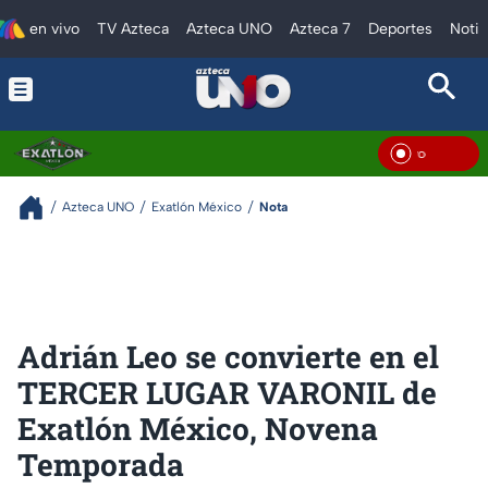
en vivo
TV Azteca
Azteca UNO
Azteca 7
Deportes
Notic
En Vi
Azteca UNO
Exatlón México
Nota
Adrián Leo se convierte en el
TERCER LUGAR VARONIL de
Exatlón México, Novena
Temporada