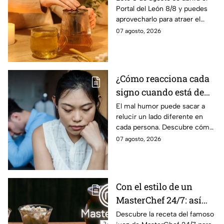
Portal del León 8/8 y puedes
aprovecharlo para atraer el
amor con estos sencillos
07 agosto, 2026
rituales.
¿Cómo reacciona cada
signo cuando está de
mal humor?
El mal humor puede sacar a
relucir un lado diferente en
cada persona. Descubre cómo
reacciona cada signo del
07 agosto, 2026
zodiaco cuando algo logra
sacarlo de quicio.
Con el estilo de un
MasterChef 24/7: así
prepara el Chef Herrera
Descubre la receta del famoso