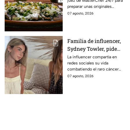
juez de MasterChef 24/7 para
unas enfrijoladas al
preparar unas originales
chipotle
enfrijoladas con una salsa llena
07 agosto, 2026
de sabor.
Familia de influencer,
Sydney Towler, pide
apoyo de 75, 000
La influencer compartía en
redes sociales su vida
dólares para honrar su
combatiendo el raro cáncer
memoria
que le aquejaba. Hoy la familia
07 agosto, 2026
pide ayuda para honrar su
legado. Esto se sabe.