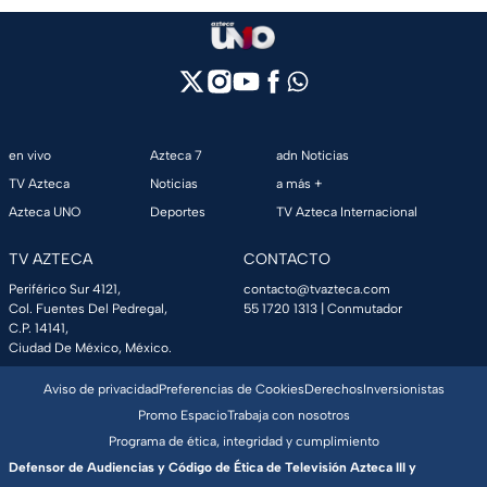
en vivo
Azteca 7
adn Noticias
TV Azteca
Noticias
a más +
Azteca UNO
Deportes
TV Azteca Internacional
TV AZTECA
CONTACTO
Periférico Sur 4121,
contacto@tvazteca.com
Col. Fuentes Del Pedregal,
55 1720 1313
| Conmutador
C.P. 14141,
Ciudad De México, México.
Aviso de privacidad
Preferencias de Cookies
Derechos
Inversionistas
Promo Espacio
Trabaja con nosotros
Programa de ética, integridad y cumplimiento
Defensor de Audiencias y Código de Ética de Televisión Azteca III y