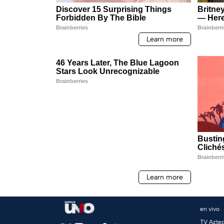
en vivo
TV Azte