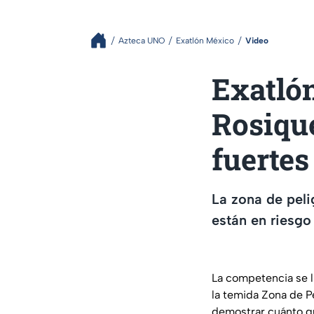
Azteca UNO
Exatlón México
Video
Exatlón
Rosique
fuertes
La zona de peli
están en riesgo
La competencia se l
la temida Zona de Pe
demostrar cuánto q