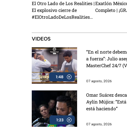
El Otro Lado de Los Realities |
Exatlón Méxic
El explosivo cierre de
Completo | ¡G
#ElOtroLadoDeLosRealities
con finalistas de Exatlón
México
VIDEOS
“En el norte debem
a fuerza”: Julio as
MasterChef 24/7 (
1:48
07 agosto, 2026
Omar Suárez desca
Aylín Mújica: “Est
está haciendo”
1:23
07 agosto, 2026