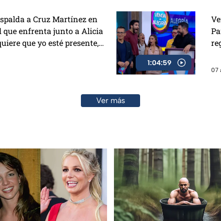
spalda a Cruz Martínez en
Ve
 que enfrenta junto a Alicia
Pa
equiere que yo esté presente,
re
vi
1:04:59
07 
Ver más