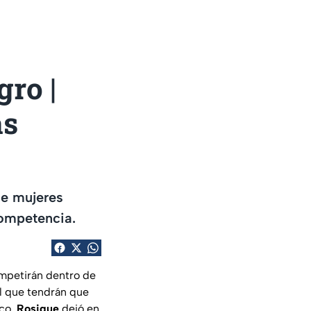
gro |
ás
ce mujeres
competencia.
ompetirán dentro de
el que tendrán que
ico.
Rosique
dejó en