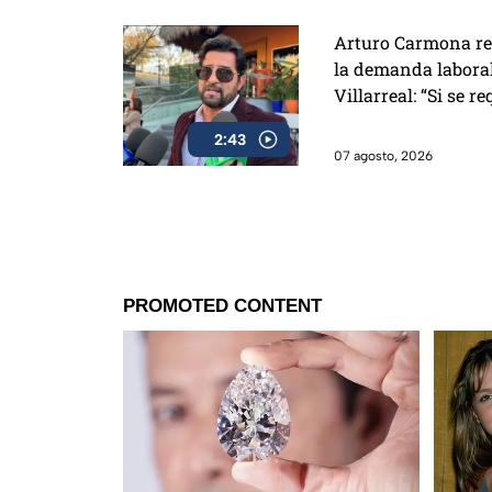
Arturo Carmona re
la demanda laboral
Villarreal: “Si se r
ahí voy a estar”
2:43
07 agosto, 2026