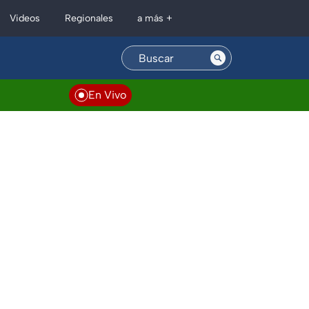
Regionales
Videos
a más +
En Vivo