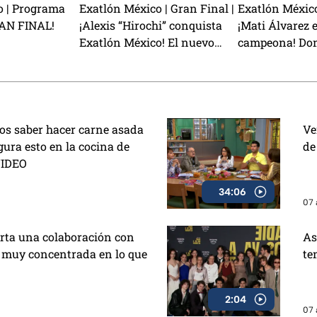
o | Programa
Exatlón México | Gran Final |
Exatlón México
RAN FINAL!
¡Alexis “Hirochi” conquista
¡Mati Álvarez e
Exatlón México! El nuevo
campeona! Domi
campeón de la Novena
conquista Exa
Temporada
os saber hacer carne asada
Ve
egura esto en la cocina de
de
VIDEO
34:06
07 
rta una colaboración con
As
á muy concentrada en lo que
te
2:04
07 