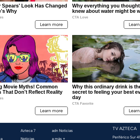
TV AZTECA
Azteca 7
adn Noticias
Periférico Sur 41
ca
Noticias
a más +