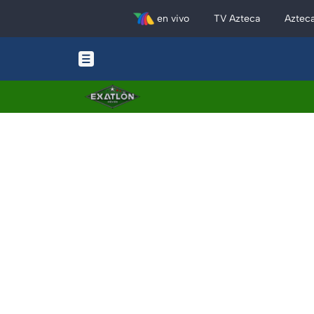
en vivo
TV Azteca
Aztec