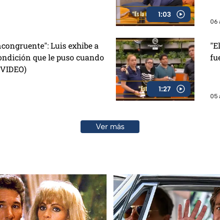
1:03
06 
congruente": Luis exhibe a
"E
ondición que le puso cuando
fu
 (VIDEO)
1:27
05 
Ver más