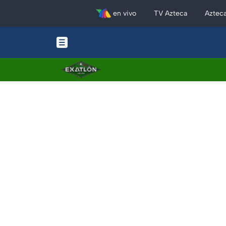
en vivo
TV Azteca
Aztec