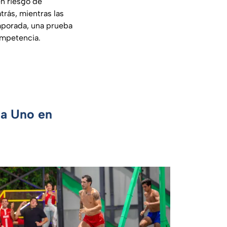
en riesgo de
rás, mientras las
mporada, una prueba
ompetencia.
ca Uno en