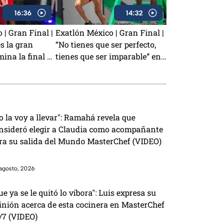
16:36
14:32
 | Gran Final |
Exatlón México | Gran Final |
s la gran
“No tienes que ser perfecto,
na la final y
tienes que ser imparable” en
tlón México
la gran final
o la voy a llevar": Ramahá revela que
nsideró elegir a Claudia como acompañante
ra su salida del Mundo MasterChef (VIDEO)
agosto, 2026
ue ya se le quitó lo víbora": Luis expresa su
inión acerca de esta cocinera en MasterChef
/7 (VIDEO)