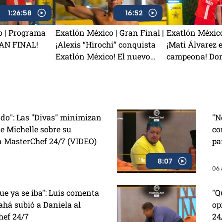
1:26:58
16:52
o | Programa
Exatlón México | Gran Final |
Exatlón México
RAN FINAL!
¡Alexis “Hirochi” conquista
¡Mati Álvarez e
Exatlón México! El nuevo
campeona! Domi
campeón de la Novena
conquista Exa
Temporada
ado": Las "Divas" minimizan
"N
e Michelle sobre su
co
n MasterChef 24/7 (VIDEO)
pa
8:07
06 
e ya se iba": Luis comenta
"Q
há subió a Daniela al
op
hef 24/7
24