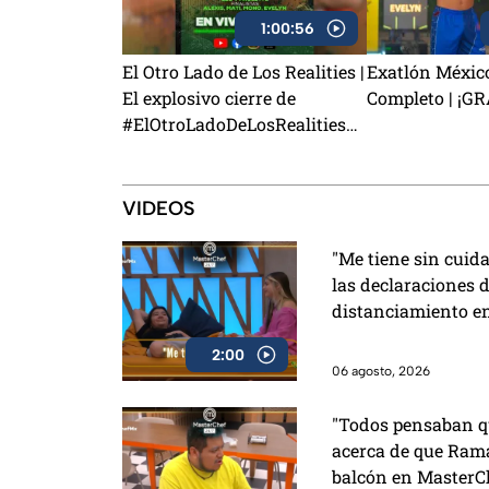
1:00:56
El Otro Lado de Los Realities |
Exatlón Méxic
El explosivo cierre de
Completo | ¡G
#ElOtroLadoDeLosRealities
con finalistas de Exatlón
México
VIDEOS
"Me tiene sin cuid
las declaraciones d
distanciamiento e
2:00
06 agosto, 2026
"Todos pensaban qu
acerca de que Rama
balcón en MasterC