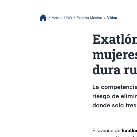
Azteca UNO
Exatlón México
Video
Exatlón
mujere
dura r
La competencia
riesgo de elimi
donde solo tres
El avance de
Exatló