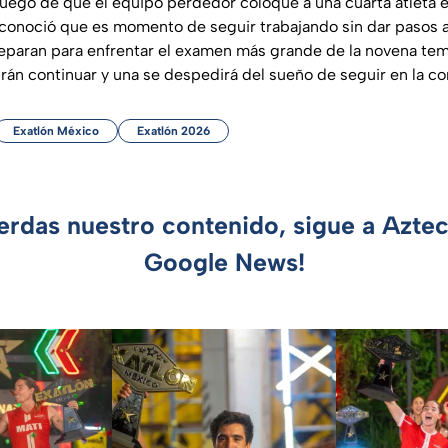
luego de que el equipo perdedor coloque a una cuarta atleta 
conoció que es momento de seguir trabajando sin dar pasos at
eparan para enfrentar el examen más grande de la novena te
rán continuar y una se despedirá del sueño de seguir en la c
Exatlón México
Exatlón 2026
ierdas nuestro contenido, sigue a Azte
Google News!