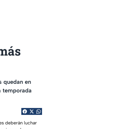
 más
es quedan en
la temporada
es deberán luchar