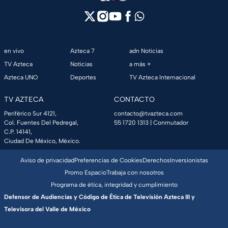
en vivo
Azteca 7
adn Noticias
TV Azteca
Noticias
a más +
Azteca UNO
Deportes
TV Azteca Internacional
TV AZTECA
CONTACTO
Periférico Sur 4121,
contacto@tvazteca.com
Col. Fuentes Del Pedregal,
55 1720 1313
| Conmutador
C.P. 14141,
Ciudad De México, México.
Aviso de privacidad
Preferencias de Cookies
Derechos
Inversionistas
Promo Espacio
Trabaja con nosotros
Programa de ética, integridad y cumplimiento
Defensor de Audiencias y Código de Ética de Televisión Azteca III y
Televisora del Valle de México