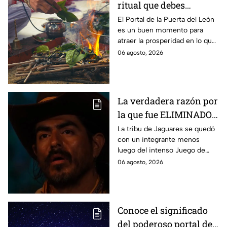
ritual que debes
realizar en el Portal 8/8
El Portal de la Puerta del León
es un buen momento para
atraer la prosperidad en lo que
queda del año.
06 agosto, 2026
La verdadera razón por
la que fue ELIMINADO
Rey Grupero de
La tribu de Jaguares se quedó
con un integrante menos
Survivor México La
luego del intenso Juego de
Reliquia en Llamas
Extinción disputado el
06 agosto, 2026
miércoles
Conoce el significado
del poderoso portal de