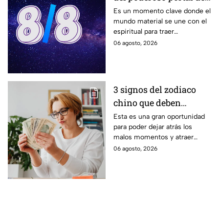
la Puerta del León 2026
Es un momento clave donde el
mundo material se une con el
espiritual para traer
enseñanzas.
06 agosto, 2026
3 signos del zodiaco
chino que deben
manifestar abundancia
Esta es una gran oportunidad
para poder dejar atrás los
antes del 12 de agosto
malos momentos y atraer
buena energía.
06 agosto, 2026