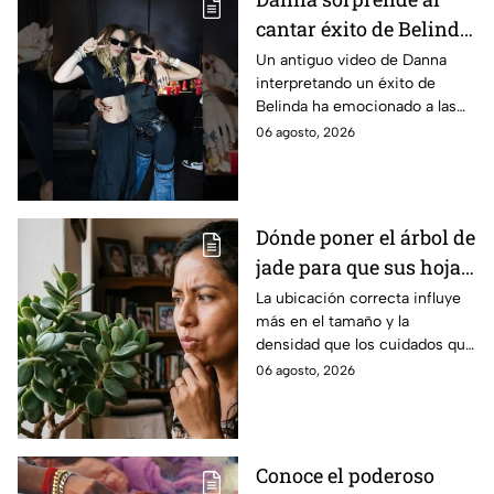
cantar éxito de Belinda
en un video inédito y
Un antiguo video de Danna
interpretando un éxito de
ella no tarda en
Belinda ha emocionado a las
reaccionar
seguidores de ambas artistas.
06 agosto, 2026
Dónde poner el árbol de
jade para que sus hojas
crezcan grandes y
La ubicación correcta influye
más en el tamaño y la
frondosas
densidad que los cuidados que
se le dan
06 agosto, 2026
Conoce el poderoso