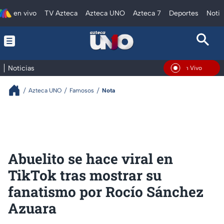
en vivo
TV Azteca
Azteca UNO
Azteca 7
Deportes
Notic
Noticias
En Vivo
Azteca UNO
Famosos
Nota
Abuelito se hace viral en
TikTok tras mostrar su
fanatismo por Rocío Sánchez
Azuara