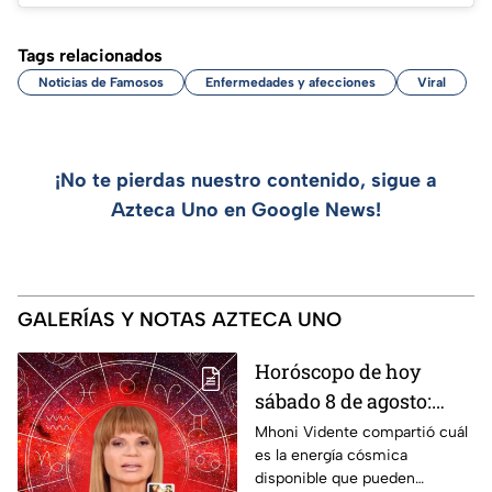
Tags relacionados
Noticias de Famosos
Enfermedades y afecciones
Viral
¡No te pierdas nuestro contenido, sigue a
Azteca Uno en Google News!
GALERÍAS Y NOTAS AZTECA UNO
Horóscopo de hoy
sábado 8 de agosto:
estas son las
Mhoni Vidente compartió cuál
es la energía cósmica
predicciones de Mhoni
disponible que pueden
Vidente