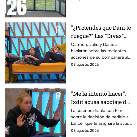
"¿Pretendes que Dani te
ruegue?" Las "Divas"
lamentan el
Carmen, Julio y Daniela
hablaron sobre las recientes
comportamiento de
acciones de su compañera al
Michelle en MasterChef
interior del Mundo MasterChef
08 agosto, 2026
24/7
"Me la intentó hacer":
Ixdit acusa sabotaje de
Ramahá en la pasada
La cocinera habló con Flor
sobre la decisión de pedirle a
gala de salvación de
Lancer que le asignara la ayuda
MasterChef 24/7
de Ramahá y no la de Daniela
08 agosto, 2026