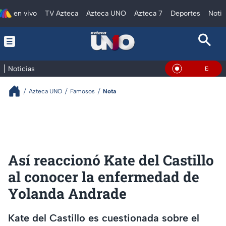
en vivo
TV Azteca
Azteca UNO
Azteca 7
Deportes
Notic
Noticias
En Vivo
Azteca UNO
Famosos
Nota
Así reaccionó Kate del Castillo
al conocer la enfermedad de
Yolanda Andrade
Kate del Castillo es cuestionada sobre el