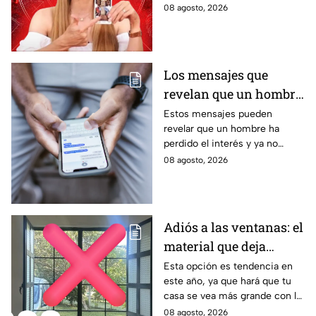
aprovechar las personas de los
08 agosto, 2026
distintos signos del zodiaco.
Estas son sus predicciones del
sábado 8 de agosto en temas
de salud, dinero y amor.
Los mensajes que
revelan que un hombre
ya no tiene interés en ti
Estos mensajes pueden
revelar que un hombre ha
perdido el interés y ya no
busca mantener la misma
08 agosto, 2026
conexión, atención o cercanía
que tenía contigo.
Adiós a las ventanas: el
material que deja
entrar la luz y evita
Esta opción es tendencia en
este año, ya que hará que tu
miradas indiscretas en
casa se vea más grande con la
casa
entrada de los rayos del sol
08 agosto, 2026