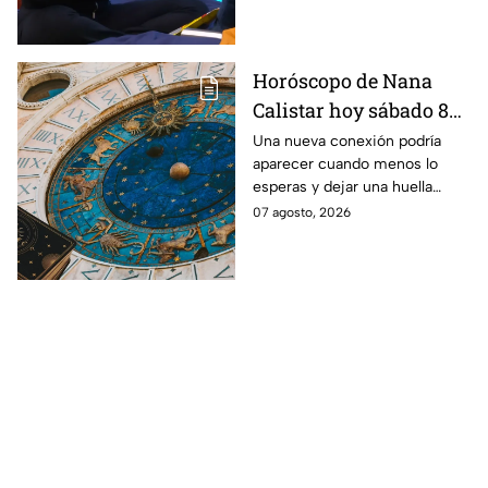
Horóscopo de Nana
Calistar hoy sábado 8
de agosto del 2026 para
Una nueva conexión podría
aparecer cuando menos lo
cada signo; una
esperas y dejar una huella
conexión inesperada
importante.
07 agosto, 2026
podría transformar tus
próximos días