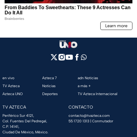
en vivo
Azteca 7
adn Noticias
TV Azteca
Noticias
a más +
Azteca UNO
Deportes
TV Azteca Internacional
TV AZTECA
CONTACTO
Periférico Sur 4121,
contacto@tvazteca.com
Col. Fuentes Del Pedregal,
55 1720 1313
| Conmutador
C.P. 14141,
Ciudad De México, México.