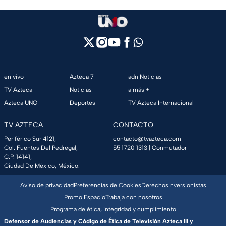
en vivo
Azteca 7
adn Noticias
TV Azteca
Noticias
a más +
Azteca UNO
Deportes
TV Azteca Internacional
TV AZTECA
CONTACTO
Periférico Sur 4121,
contacto@tvazteca.com
Col. Fuentes Del Pedregal,
55 1720 1313
| Conmutador
C.P. 14141,
Ciudad De México, México.
Aviso de privacidad
Preferencias de Cookies
Derechos
Inversionistas
Promo Espacio
Trabaja con nosotros
Programa de ética, integridad y cumplimiento
Defensor de Audiencias y Código de Ética de Televisión Azteca III y