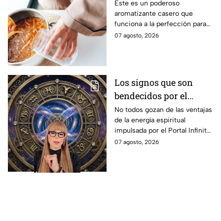
con esta mezcla de
Este es un poderoso
aromatizante casero que
aceite de oliva, ramas
funciona a la perfección para
de canela y cáscaras de
tus espacios.
07 agosto, 2026
naranja
Los signos que son
bendecidos por el
universo con suerte
No todos gozan de las ventajas
de la energía espiritual
espiritual a partir de
impulsada por el Portal Infinito.
hoy 7 de agosto: los
Mira de qué se trata y cómo
07 agosto, 2026
horóscopos de Mhoni
puedes hacer para
Vidente
aprovecharlo