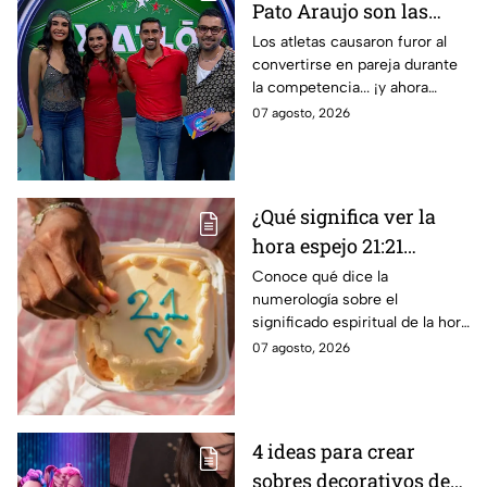
Pato Araujo son las
primeras leyendas
Los atletas causaron furor al
convertirse en pareja durante
CONFIRMADAS para la
la competencia... ¡y ahora
décima temporada de
vuelven a ella cuatro años
07 agosto, 2026
Exatlón México
después!
¿Qué significa ver la
hora espejo 21:21
constantemente según
Conoce qué dice la
numerología sobre el
la numerología?
significado espiritual de la hora
espejo 21:21, un mensaje
07 agosto, 2026
especial que ha sido enviado
por tus ánfeles guardianes
4 ideas para crear
sobres decorativos de