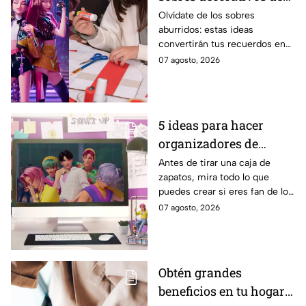
Huntrix para guardar
Olvídate de los sobres
aburridos: estas ideas
cartas y stickers
convertirán tus recuerdos en
un accesorio digno de una fan
07 agosto, 2026
de K-Pop Demon Hunters
5 ideas para hacer
organizadores de
escritorio inspirados
Antes de tirar una caja de
zapatos, mira todo lo que
en los Saja Boys con
puedes crear si eres fan de los
cartón reciclado
chicos de KPop Demon
07 agosto, 2026
Hunters
Obtén grandes
beneficios en tu hogar