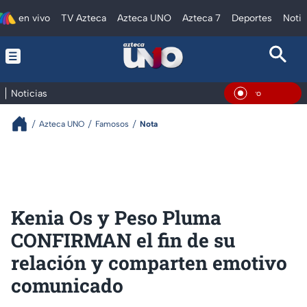
en vivo
TV Azteca
Azteca UNO
Azteca 7
Deportes
Notic
Noticias
En Viv
Azteca UNO
Famosos
Nota
Kenia Os y Peso Pluma
CONFIRMAN el fin de su
relación y comparten emotivo
comunicado