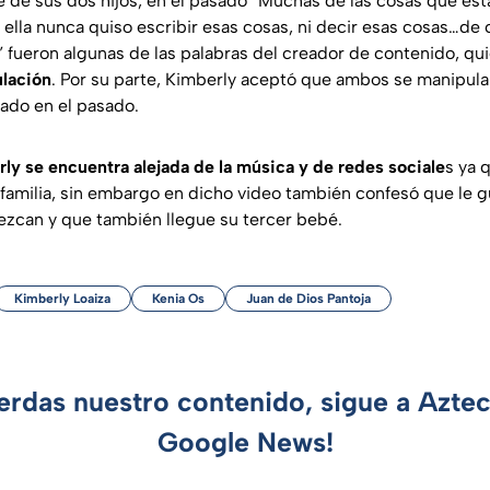
e de sus dos hijos, en el pasado
“Muchas de las cosas que esta
 ella nunca quiso escribir esas cosas, ni decir esas cosas…de 
”
fueron algunas de las palabras del creador de contenido, qu
ulación
. Por su parte, Kimberly aceptó que ambos se manipul
ado en el pasado.
ly se encuentra alejada de la música y de redes sociale
s ya 
 familia, sin embargo en dicho video también confesó que le g
rezcan y que también llegue su tercer bebé.
Kimberly Loaiza
Kenia Os
Juan de Dios Pantoja
ierdas nuestro contenido, sigue a Azte
Google News!