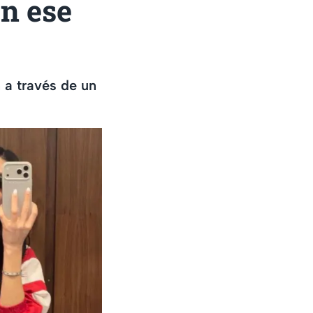
n ese
 a través de un