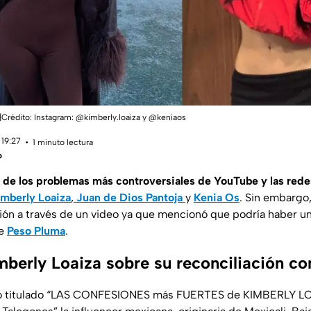
|Crédito: Instagram: @kimberly.loaiza y @keniaos
 19:27
1 minuto lectura
o
 de los problemas más controversiales de YouTube y las rede
mberly Loaiza
,
Juan de Dios Pantoja
y
Kenia Os
. Sin embargo
ión a través de un video ya que mencionó que podría haber un
de
Peso Pluma
.
mberly Loaiza sobre su reconciliación c
eo titulado “LAS CONFESIONES más FUERTES de KIMBERLY LOA