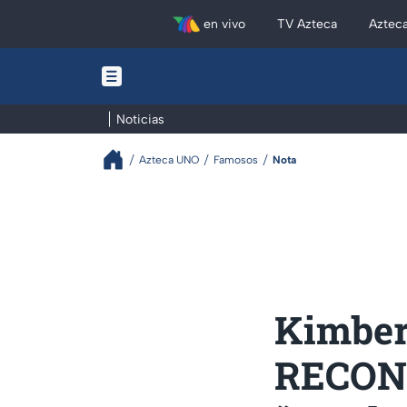
en vivo
TV Azteca
Aztec
Noticias
Azteca UNO
Famosos
Nota
Kimberl
RECONC