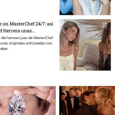
de un MasterChef 24/7: así
ef Herrera unas
l chipotle
a del famoso juez de MasterChef
 unas originales enfrijoladas con
sabor.