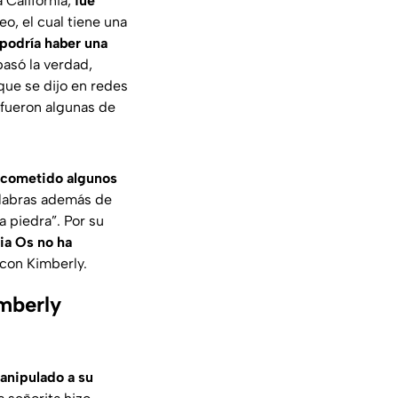
 California,
fue
deo, el cual tiene una
 podría haber una
pasó la verdad,
ue se dijo en redes
 fueron algunas de
r cometido algunos
alabras además de
a piedra”.
Por su
ia Os no ha
 con Kimberly.
mberly
manipulado a su