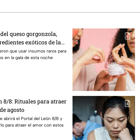
del queso gorgonzola,
redientes exóticos de la
ción de MasterChef 24/7
eron que usar insumos raros para
los en la gala de esta noche
n 8/8: Rituales para atraer
 de agosto
 abrirá el Portal del León 8/8 y
o para atraer el amor con estos