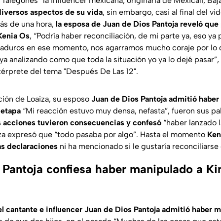
alegones” la influencer mexicana, originaria de Mexicali, Baja
diversos aspectos de su vida
, sin embargo, casi al final del vi
ás de una hora,
la esposa de Juan de Dios Pantoja reveló que
Kenia Os
, “
Podría haber reconciliación, de mi parte ya, eso ya 
duros en ese momento, nos agarramos mucho coraje por lo q
ya analizando como que toda la situación yo ya lo dejé pasar”
,
ntérprete del tema "Después De Las 12".
ción de Loaiza, su esposo
Juan de Dios Pantoja admitió habe
 etapa
“Mi reacción estuvo muy densa, nefasta”
, fueron sus p
s acciones tuvieron consecuencias y confesó
“haber lanzado l
iza expresó que
“todo pasaba por algo”
. Hasta el momento
Ken
as declaraciones
ni ha mencionado si le gustaría reconciliarse
 Pantoja confiesa haber manipulado a Ki
el cantante e influencer Juan de Dios Pantoja admitió haber 