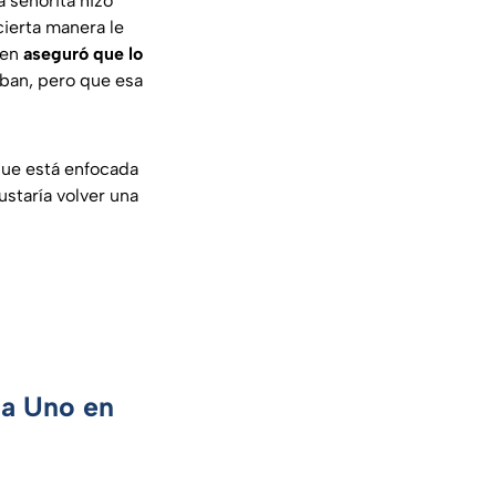
 señorita hizo
cierta manera le
ien
aseguró que lo
aban, pero que esa
que está enfocada
ustaría volver una
ca Uno en