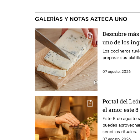
GALERÍAS Y NOTAS AZTECA UNO
Descubre más 
uno de los ing
gala de salva
Los cocineros tuvi
preparar sus platil
07 agosto, 2026
Portal del Leó
el amor este 8
Este 8 de agosto se
puedes aprovecharl
sencillos rituales.
07 agosto, 2026