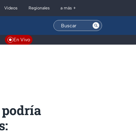
Regionales
Videos
a más +
En Vivo
 podría
s: