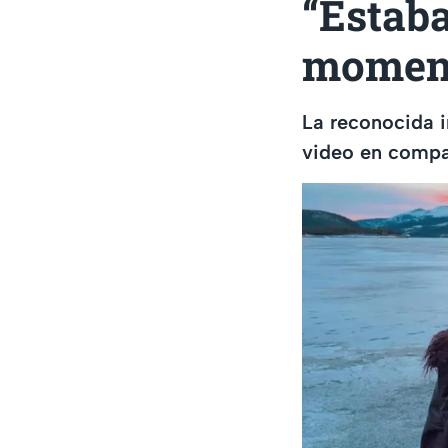
“Estab
momen
La reconocida i
video en compa