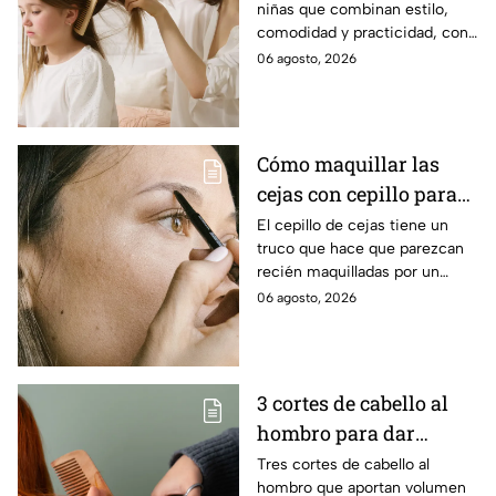
niñas que combinan estilo,
comodidad y practicidad, con
opciones ideales para renovar
06 agosto, 2026
su look y facilitar el peinado
diario.
Cómo maquillar las
cejas con cepillo para
que se vean esculpidas
El cepillo de cejas tiene un
truco que hace que parezcan
y redefinidas: paso a
recién maquilladas por un
paso
profesional
06 agosto, 2026
3 cortes de cabello al
hombro para dar
volumen al pelo fino
Tres cortes de cabello al
hombro que aportan volumen