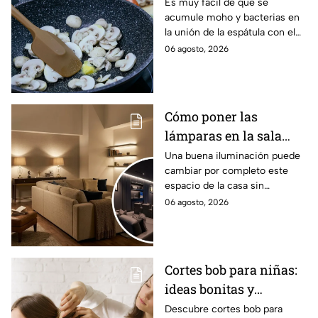
desinfectar las
Es muy fácil de que se
acumule moho y bacterias en
miserables de tu cocina
la unión de la espátula con el
antes de hacer postres
mango, por lo que
06 agosto, 2026
recomendamos estos tips
Cómo poner las
lámparas en la sala
para que se vea
Una buena iluminación puede
cambiar por completo este
acogedor como en las
espacio de la casa sin
películas
necesidad de gastar miles de
06 agosto, 2026
pesos en grandes
remodelaciones
Cortes bob para niñas:
ideas bonitas y
prácticas
Descubre cortes bob para