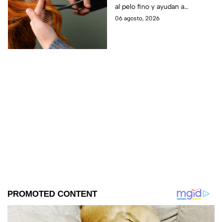
al pelo fino y ayudan a
conseguir una melena con
06 agosto, 2026
más movimiento, cuerpo y
densidad.