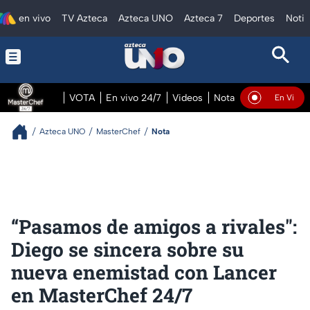
en vivo
TV Azteca
Azteca UNO
Azteca 7
Deportes
Notic
VOTA
En vivo 24/7
Videos
Notas
En vivo Pre
En Vivo
Azteca UNO
MasterChef
Nota
“Pasamos de amigos a rivales":
Diego se sincera sobre su
nueva enemistad con Lancer
en MasterChef 24/7