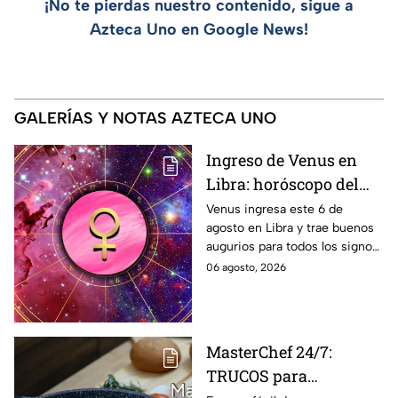
¡No te pierdas nuestro contenido, sigue a
Azteca Uno en Google News!
GALERÍAS Y NOTAS AZTECA UNO
Ingreso de Venus en
Libra: horóscopo del
amor para todos los
Venus ingresa este 6 de
agosto en Libra y trae buenos
signos del 6 de agosto
augurios para todos los signos
al 10 de septiembre
del zodiaco. Conoce las
06 agosto, 2026
predicciones bajo la influencia
de este poderoso tránsito
energético.
MasterChef 24/7:
TRUCOS para