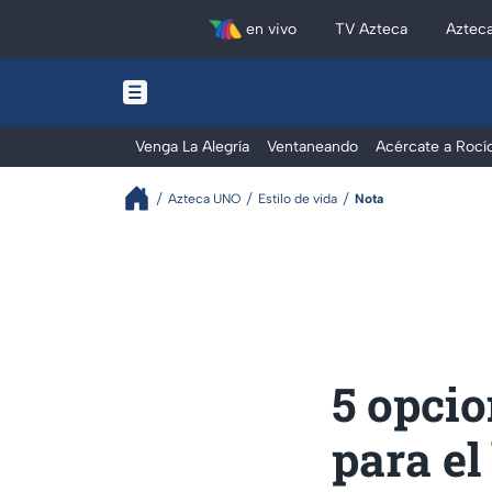
en vivo
TV Azteca
Aztec
Venga La Alegría
Ventaneando
Acércate a Rocí
Azteca UNO
Estilo de vida
Nota
5 opcio
para el