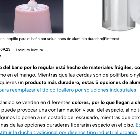
 el cepillo para el baño por soluciones de aluminio duradero|Pinterest
 09:23
1 minuto lectura
o
o del baño por lo regular está hecho de materiales frágiles, co
mo en el mango. Mientras que las cerdas son de polifibra o n
 quieres un
producto más duradero, estas 5 opciones de alumi
ara reemplazar el típico toallero por soluciones industriales
 clásico se venden en diferentes
colores, por lo que llegan a ch
 puede provocar una contaminación visual del espacio, al no 
lgunos lo ponen a un costado del escusado, mientras que otro
gunas de las opciones duraderas liberarán espacio en el piso.
E
tituir la ducha tradicional por diseños tipo industrial urbano.