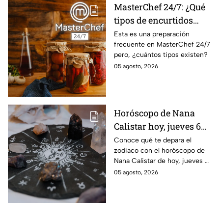
MasterChef 24/7: ¿Qué
tipos de encurtidos
hay?
Esta es una preparación
frecuente en MasterChef 24/7
pero, ¿cuántos tipos existen?
05 agosto, 2026
Horóscopo de Nana
Calistar hoy, jueves 6
de agosto: a estos
Conoce qué te depara el
zodiaco con el horóscopo de
signos se les abren las
Nana Calistar de hoy, jueves 6
puertas del dinero
de agosto. ¿Será dinero o
05 agosto, 2026
amor? ¡Sigue leyendo! Estas
son las predicciones.