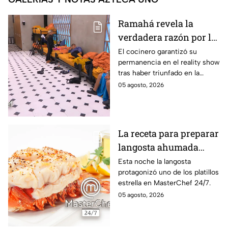
Ramahá revela la
verdadera razón por la
que subió a Daniela al
El cocinero garantizó su
permanencia en el reality show
balcón de MasterChef
tras haber triunfado en la
24/7
pasada batalla por equipos
05 agosto, 2026
La receta para preparar
langosta ahumada
como en MasterChef
Esta noche la langosta
protagonizó uno de los platillos
24/7
estrella en MasterChef 24/7.
05 agosto, 2026