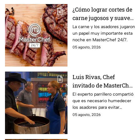
¿Cómo lograr cortes de
carne jugosos y suaves
al estilo MasterChef
La carne y los asadores jugaron
un papel muy importante esta
24/7?
noche en MasterChef 24/7.
05 agosto, 2026
Luis Rivas, Chef
invitado de MasterChef
24/7 destaca la
El experto parrillero compartió
que es necesario humedecer
importancia del agua
los asadores para evitar
para la preparación de
accidentes
05 agosto, 2026
cualquier asado