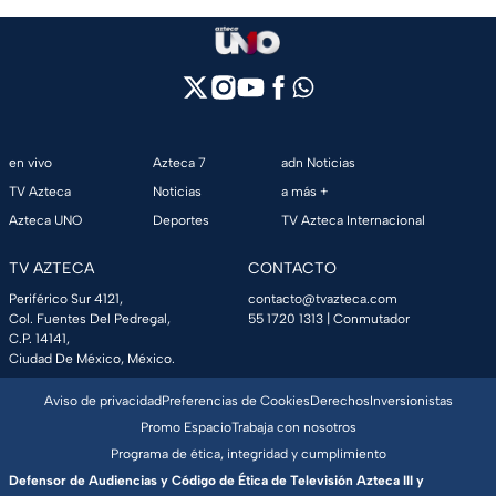
en vivo
Azteca 7
adn Noticias
TV Azteca
Noticias
a más +
Azteca UNO
Deportes
TV Azteca Internacional
TV AZTECA
CONTACTO
Periférico Sur 4121,
contacto@tvazteca.com
Col. Fuentes Del Pedregal,
55 1720 1313
| Conmutador
C.P. 14141,
Ciudad De México, México.
Aviso de privacidad
Preferencias de Cookies
Derechos
Inversionistas
Promo Espacio
Trabaja con nosotros
Programa de ética, integridad y cumplimiento
Defensor de Audiencias y Código de Ética de Televisión Azteca III y