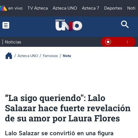
en vivo
TV Azteca
Azteca UNO
Azteca 7
Deportes
Notic
Noticias
En Vivo
Azteca UNO
Famosos
Nota
“La sigo queriendo": Lalo
Salazar hace fuerte revelación
de su amor por Laura Flores
Lalo Salazar se convirtió en una figura