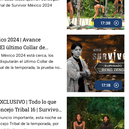
inal de Survivor México 2024
17:38
co 2024 | Avance
El último Collar de
 la temporada
or México 2024 está cerca, los
disputarán el último Collar de
al de la temporada, la prueba no
17:18
CLUSIVO | Todo lo que
oncejo Tribal 16 | Survivor
anuncio importante, esta noche se
ncejo Tribal de la temporada, por