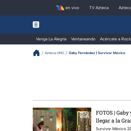
en vivo
TV Azteca
Aztec
Venga La Alegría
Ventaneando
Acércate a Rocí
Azteca UNO
Gaby Fernández | Survivor México
FOTOS | Gaby 
llegar a la Gr
Survivor México 20