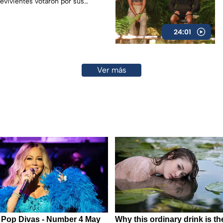
revivientes votaron por sus
24:01
Ver más