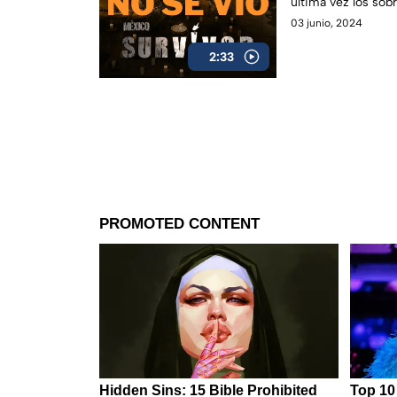
última vez los sob
compañeros.
03 junio, 2024
2:33