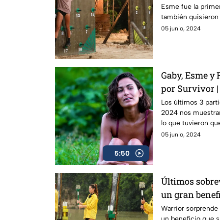
Esme fue la primer
también quisieron 
lo logró?
05 junio, 2024
Gaby, Esme y 
por Survivor 
Los últimos 3 part
2024 nos muestran
lo que tuvieron que
momento.
05 junio, 2024
5:50
Últimos sobre
un gran benef
2024
Warrior sorprende 
un beneficio que 