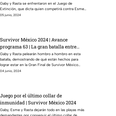
Gaby y Rasta se enfrentaron en el Juego de
Extinción, que dicta quien competirá contra Esme
en la Gran Final.
05 junio, 2024
Survivor México 2024 | Avance
programa 63 | La gran batalla entre
Rasta y Gaby
Gaby y Rasta pelearán hombro a hombro en esta
batalla, demostrando de qué están hechos para
lograr estar en la Gran Final de Survivor México
2024
04 junio, 2024
Juego por el último collar de
inmunidad | Survivor México 2024
Gaby, Esme y Rasta dejarán todo en las playas más
demandantes por conseguir el último collar de