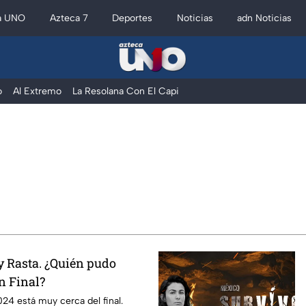
a UNO
Azteca 7
Deportes
Noticias
adn Noticias
o
Al Extremo
La Resolana Con El Capi
y Rasta. ¿Quién pudo
an Final?
24 está muy cerca del final.