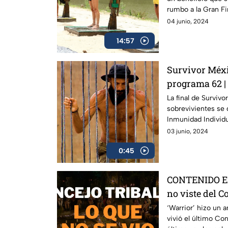
rumbo a la Gran F
04 junio, 2024
14:57
Survivor Méxi
programa 62 | 
Inmunidad de
La final de Surviv
sobrevivientes se 
Inmunidad Individu
será fácil.
03 junio, 2024
0:45
CONTENIDO EX
no viste del C
México 2024
‘Warrior’ hizo un 
vivió el último Co