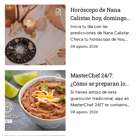
Horóscopo de Nana
Calistar hoy, domingo 9
de agosto: estos signos
Inicia tu día con las
predicciones de Nana Calistar.
tendrán ingresos extra
Checa tu horóscopo de hoy,
domingo 9 de agosto, y
08 agosto, 2026
conoce el mensaje de los
astros para los 12 signos.
MasterChef 24/7:
¿Cómo se preparan los
frijoles puercos estilo
Si tienes antojo de esta
guarnición tradicional, aquí en
Sonora?
MasterChef 24/7 te contamos
la receta.
08 agosto, 2026