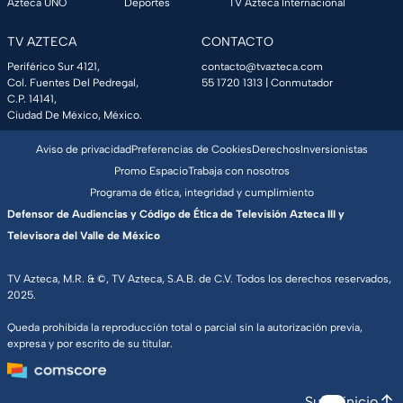
Azteca UNO
Deportes
TV Azteca Internacional
TV AZTECA
CONTACTO
Periférico Sur 4121,
contacto@tvazteca.com
Col. Fuentes Del Pedregal,
55 1720 1313
| Conmutador
C.P. 14141,
Ciudad De México, México.
Aviso de privacidad
Preferencias de Cookies
Derechos
Inversionistas
Promo Espacio
Trabaja con nosotros
Programa de ética, integridad y cumplimiento
Defensor de Audiencias y Código de Ética de Televisión Azteca III y
Televisora del Valle de México
TV Azteca, M.R. & ©, TV Azteca, S.A.B. de C.V. Todos los derechos reservados,
2025.
Queda prohibida la reproducción total o parcial sin la autorización previa,
expresa y por escrito de su titular.
Subir inicio