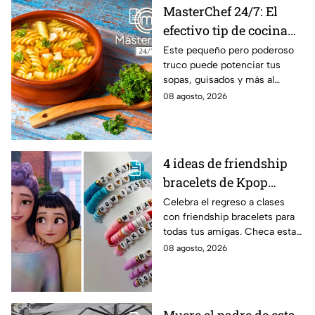
MasterChef 24/7: El
efectivo tip de cocina
de las abuelas para
Este pequeño pero poderoso
truco puede potenciar tus
darle sabor extra al
sopas, guisados y más al
caldillo
máximo.
08 agosto, 2026
4 ideas de friendship
bracelets de Kpop
Demon Hunters para
Celebra el regreso a clases
con friendship bracelets para
intercambiar con tus
todas tus amigas. Checa estas
mejores amigas este
4 ideas inspiradas en Kpop
08 agosto, 2026
regreso a clases
Demon Hunters que seguro les
encantará.
Muere el padre de esta