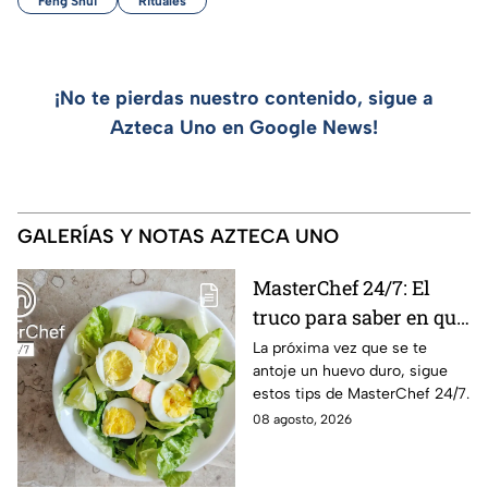
Feng Shui
Rituales
¡No te pierdas nuestro contenido, sigue a
Azteca Uno en Google News!
GALERÍAS Y NOTAS AZTECA UNO
MasterChef 24/7: El
truco para saber en qué
momento está listo un
La próxima vez que se te
antoje un huevo duro, sigue
huevo cocido
estos tips de MasterChef 24/7.
08 agosto, 2026