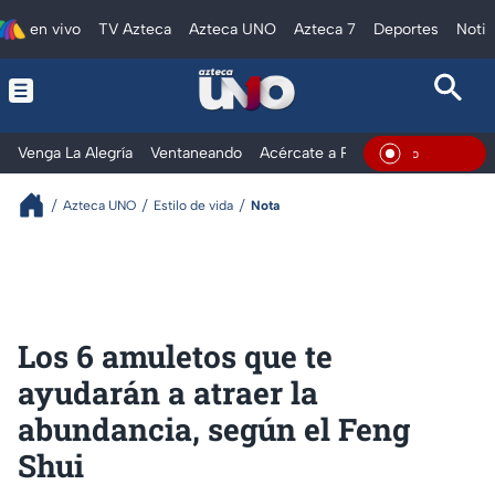
en vivo
TV Azteca
Azteca UNO
Azteca 7
Deportes
Notic
Venga La Alegría
Ventaneando
Acércate a Rocío
Al Extremo
En Vivo
Azteca UNO
Estilo de vida
Nota
Los 6 amuletos que te
ayudarán a atraer la
abundancia, según el Feng
Shui