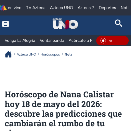
en vivo
TV Azteca
Azteca UNO
Azteca 7
Deportes
Notic
Venga La Alegría
Ventaneando
Acércate a Rocío
Al Extremo
En Viv
Azteca UNO
Horóscopos
Nota
Horóscopo de Nana Calistar
hoy 18 de mayo del 2026:
descubre las predicciones que
cambiarán el rumbo de tu