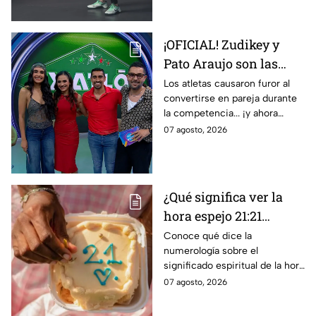
¡OFICIAL! Zudikey y
Pato Araujo son las
primeras leyendas
Los atletas causaron furor al
convertirse en pareja durante
CONFIRMADAS para la
la competencia... ¡y ahora
décima temporada de
vuelven a ella cuatro años
07 agosto, 2026
Exatlón México
después!
¿Qué significa ver la
hora espejo 21:21
constantemente según
Conoce qué dice la
numerología sobre el
la numerología?
significado espiritual de la hora
espejo 21:21, un mensaje
07 agosto, 2026
especial que ha sido enviado
por tus ánfeles guardianes