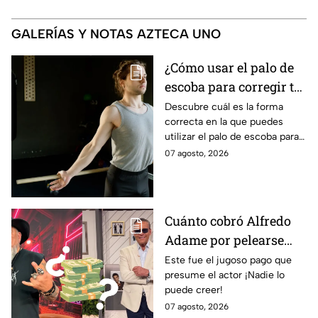
GALERÍAS Y NOTAS AZTECA UNO
¿Cómo usar el palo de
escoba para corregir tu
postura y eliminar la
Descubre cuál es la forma
correcta en la que puedes
joroba?
utilizar el palo de escoba para
corregir completamente tu
07 agosto, 2026
postura y eliminar la joroba
con ejercicios
Cuánto cobró Alfredo
Adame por pelearse
con Carlos Trejo en
Este fue el jugoso pago que
presume el actor ¡Nadie lo
Ring Royale
puede creer!
07 agosto, 2026