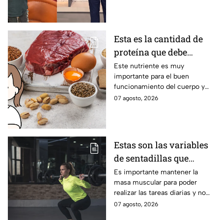
Esta es la cantidad de
proteína que debe
consumir una mujer
Este nutriente es muy
importante para el buen
mayor de 50 para
funcionamiento del cuerpo y
mantener el músculo
se deben ingerir de manera
07 agosto, 2026
externa.
Estas son las variables
de sentadillas que
debes elegir después de
Es importante mantener la
masa muscular para poder
los 50, según los
realizar las tareas diarias y no
entrenadores
sufrir sarcopenia.
07 agosto, 2026