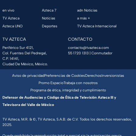
en vivo
Azteca 7
adn Noticias
TV Azteca
Noticias
a más +
Azteca UNO
Deportes
TV Azteca Internacional
TV AZTECA
CONTACTO
Periférico Sur 4121,
contacto@tvazteca.com
Col. Fuentes Del Pedregal,
55 1720 1313
| Conmutador
C.P. 14141,
Ciudad De México, México.
Aviso de privacidad
Preferencias de Cookies
Derechos
Inversionistas
Promo Espacio
Trabaja con nosotros
Programa de ética, integridad y cumplimiento
Defensor de Audiencias y Código de Ética de Televisión Azteca III y
Televisora del Valle de México
TV Azteca, M.R. & ©, TV Azteca, S.A.B. de C.V. Todos los derechos reservados,
2025.
Queda prohibida la reproducción total o parcial sin la autorización previa,