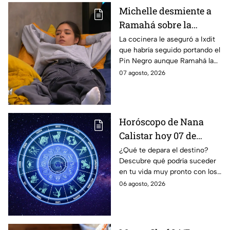
Michelle desmiente a
Ramahá sobre la
designación del Pin
La cocinera le aseguró a Ixdit
que habría seguido portando el
Negro a un integrante
Pin Negro aunque Ramahá la
de las "Divas" en
hubiera subido al balcón
07 agosto, 2026
MasterChef 24/7
Horóscopo de Nana
Calistar hoy 07 de
agosto; estos signos
¿Qué te depara el destino?
Descubre qué podría suceder
podrían dejar de estar
en tu vida muy pronto con los
solteros más pronto de
horóscopos de Nana Calistar;
06 agosto, 2026
lo que imaginan y
tendrás toda la información
recibir propuestas
para afrontar el futuro.
laborales