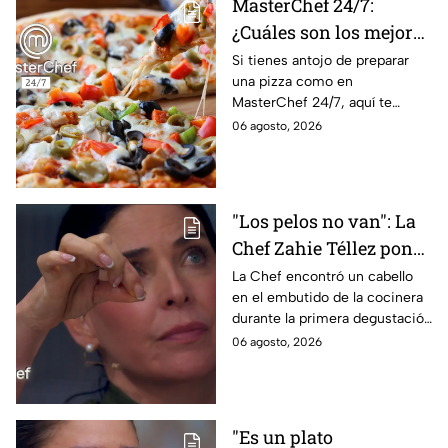
MasterChef 24/7:
¿Cuáles son los mejores
quesos para preparar
Si tienes antojo de preparar
una pizza como en
pizza en casa?
MasterChef 24/7, aquí te
contamos todo lo que debes
06 agosto, 2026
saber antes de poner manos
en la masa.
"Los pelos no van": La
Chef Zahie Téllez pone
en evidencia a Carmen
La Chef encontró un cabello
en el embutido de la cocinera
en la gala de mandiles
durante la primera degustación
negros de MasterChef
de la noche
06 agosto, 2026
24/7
"Es un plato