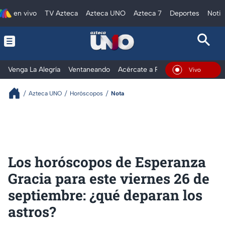
en vivo
TV Azteca
Azteca UNO
Azteca 7
Deportes
Notic
Venga La Alegría
Ventaneando
Acércate a Rocío
Al Extremo
En Vivo
Azteca UNO
Horóscopos
Nota
Los horóscopos de Esperanza
Gracia para este viernes 26 de
septiembre: ¿qué deparan los
astros?