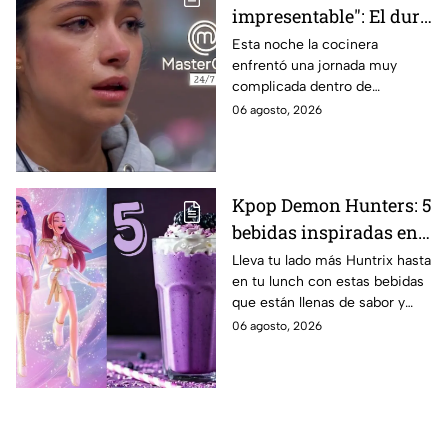
impresentable": El duro
regaño que hizo llorar a
Esta noche la cocinera
enfrentó una jornada muy
Michelle dentro de
complicada dentro de
MasterChef 24/7
MasterChef 24/7.
06 agosto, 2026
Kpop Demon Hunters: 5
bebidas inspiradas en
las guerreras Huntrix
Lleva tu lado más Huntrix hasta
en tu lunch con estas bebidas
para llevar a la escuela
que están llenas de sabor y
este regreso a clases
frescura.
06 agosto, 2026
2026; son saludables y
deliciosas