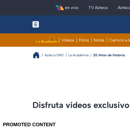
en vivo
TV Azteca
Aztec
Videos
Fotos
Notas
Camino a l
Azteca UNO
La Academia
20 Años de historia.
Disfruta videos exclusiv