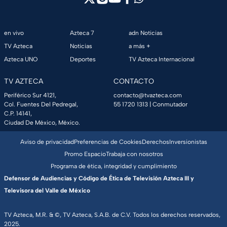
en vivo
Azteca 7
adn Noticias
TV Azteca
Noticias
a más +
Azteca UNO
Deportes
TV Azteca Internacional
TV AZTECA
CONTACTO
Periférico Sur 4121,
contacto@tvazteca.com
Col. Fuentes Del Pedregal,
55 1720 1313
| Conmutador
C.P. 14141,
Ciudad De México, México.
Aviso de privacidad
Preferencias de Cookies
Derechos
Inversionistas
Promo Espacio
Trabaja con nosotros
Programa de ética, integridad y cumplimiento
Defensor de Audiencias y Código de Ética de Televisión Azteca III y
Televisora del Valle de México
TV Azteca, M.R. & ©, TV Azteca, S.A.B. de C.V. Todos los derechos reservados,
2025.