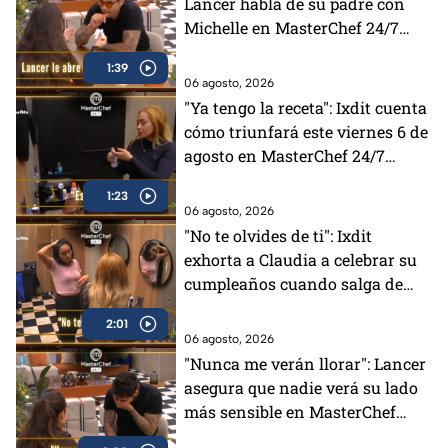
Lancer habla de su padre con
Michelle en MasterChef 24/7
(VIDEO)
1:39
06 agosto, 2026
"Ya tengo la receta": Ixdit cuenta
cómo triunfará este viernes 6 de
agosto en MasterChef 24/7
(VIDEO)
1:23
06 agosto, 2026
"No te olvides de ti": Ixdit
exhorta a Claudia a celebrar su
cumpleaños cuando salga de
MasterChef 24/7 (VIDEO)
2:01
06 agosto, 2026
"Nunca me verán llorar": Lancer
asegura que nadie verá su lado
más sensible en MasterChef
24/7 (VIDEO)