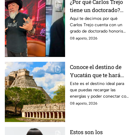
¿Por qué Carlos Trejo
tiene un doctorado?
Este es el
Aquí te decimos por qué
Carlos Trejo cuenta con un
reconocimiento que el
grado de doctorado honoris
cazafantasmas recibió
causa. El cazafantasmas será
08 agosto, 2026
Granjero de La Granja VIP
Segunda Temporada.
Conoce el destino de
Yucatán que te hará
desconectarte de la
Este es el destino ideal para
que puedas recargar las
rutina
energías y poder conectar con
naturaleza.
08 agosto, 2026
Estos son los