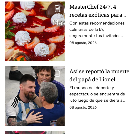
MasterChef 24/7: 4
recetas exóticas para
pizzas dulces que le
Con estas recomendaciones
culinarias de la IA,
darán un toque
seguramente tus invitados
sofisticado a tu mesa
quedarán encantados a la hora
08 agosto, 2026
del postre
Así se reportó la muerte
del papá de Lionel
Messi en vivo; estos
El mundo del deporte y
espectáculo se encuentra de
son los detalles en
luto luego de que se diera a
Venga La Alegría
conocer el fallecimiento del
08 agosto, 2026
padre de Leo Messi.