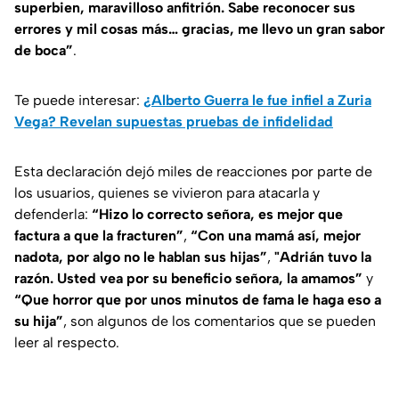
superbien, maravilloso anfitrión. Sabe reconocer sus
errores y mil cosas más… gracias, me llevo un gran sabor
de boca”
.
Te puede interesar:
¿Alberto Guerra le fue infiel a Zuria
Vega? Revelan supuestas pruebas de infidelidad
Esta declaración dejó miles de reacciones por parte de
los usuarios, quienes se vivieron para atacarla y
defenderla:
“Hizo lo correcto señora, es mejor que
factura a que la fracturen”
,
“Con una mamá así, mejor
nadota, por algo no le hablan sus hijas”
,
"Adrián tuvo la
razón. Usted vea por su beneficio señora, la amamos”
y
“Que horror que por unos minutos de fama le haga eso a
su hija”
, son algunos de los comentarios que se pueden
leer al respecto.