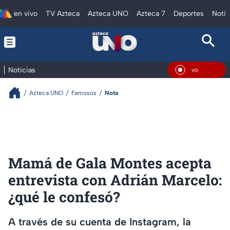
en vivo
TV Azteca
Azteca UNO
Azteca 7
Deportes
Notic
Noticias
En Viv
Azteca UNO
Famosos
Nota
Mamá de Gala Montes acepta
entrevista con Adrián Marcelo:
¿qué le confesó?
A través de su cuenta de Instagram, la