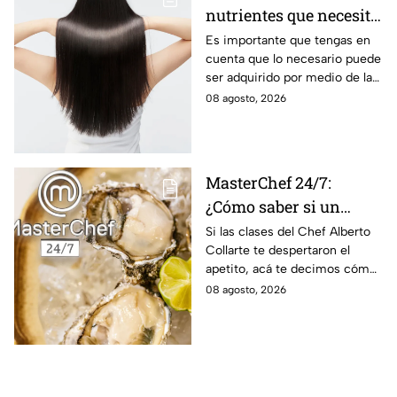
nutrientes que necesita
tu cabello a partir de
Es importante que tengas en
cuenta que lo necesario puede
los 40 años
ser adquirido por medio de la
alimentación.
08 agosto, 2026
MasterChef 24/7:
¿Cómo saber si un
ostión está fresco y es
Si las clases del Chef Alberto
Collarte te despertaron el
seguro consumirlo?
apetito, acá te decimos cómo
elegir los ostiones ideales para
08 agosto, 2026
comer