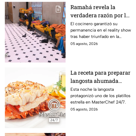
Ramahá revela la
verdadera razón por la
que subió a Daniela al
El cocinero garantizó su
permanencia en el reality show
balcón de MasterChef
tras haber triunfado en la
24/7
pasada batalla por equipos
05 agosto, 2026
La receta para preparar
langosta ahumada
como en MasterChef
Esta noche la langosta
protagonizó uno de los platillos
24/7
estrella en MasterChef 24/7.
05 agosto, 2026