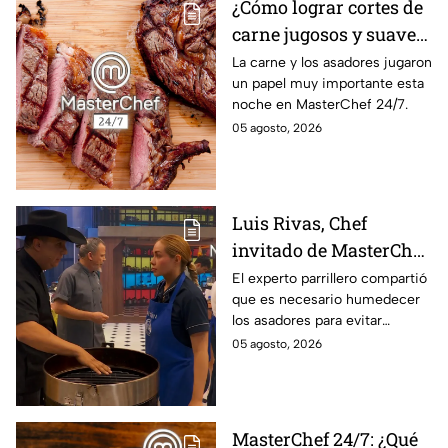
¿Cómo lograr cortes de
carne jugosos y suaves
al estilo MasterChef
La carne y los asadores jugaron
un papel muy importante esta
24/7?
noche en MasterChef 24/7.
05 agosto, 2026
Luis Rivas, Chef
invitado de MasterChef
24/7 destaca la
El experto parrillero compartió
que es necesario humedecer
importancia del agua
los asadores para evitar
para la preparación de
accidentes
05 agosto, 2026
cualquier asado
MasterChef 24/7: ¿Qué