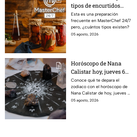
tipos de encurtidos
hay?
Esta es una preparación
frecuente en MasterChef 24/7
pero, ¿cuántos tipos existen?
05 agosto, 2026
Horóscopo de Nana
Calistar hoy, jueves 6
de agosto: a estos
Conoce qué te depara el
zodiaco con el horóscopo de
signos se les abren las
Nana Calistar de hoy, jueves 6
puertas del dinero
de agosto. ¿Será dinero o
05 agosto, 2026
amor? ¡Sigue leyendo! Estas
son las predicciones.