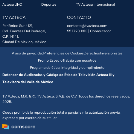
Azteca UNO
Deportes
TV Azteca Internacional
TV AZTECA
CONTACTO
Periférico Sur 4121,
contacto@tvazteca.com
Col. Fuentes Del Pedregal,
55 1720 1313
| Conmutador
C.P. 14141,
Ciudad De México, México.
Aviso de privacidad
Preferencias de Cookies
Derechos
Inversionistas
Promo Espacio
Trabaja con nosotros
Programa de ética, integridad y cumplimiento
Defensor de Audiencias y Código de Ética de Televisión Azteca III y
Televisora del Valle de México
TV Azteca, M.R. & ©, TV Azteca, S.A.B. de C.V. Todos los derechos reservados,
2025.
Queda prohibida la reproducción total o parcial sin la autorización previa,
expresa y por escrito de su titular.