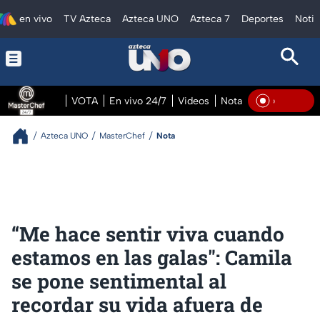
en vivo
TV Azteca
Azteca UNO
Azteca 7
Deportes
Notic
VOTA
En vivo 24/7
Videos
Notas
En vivo Pre
En Viv
Azteca UNO
MasterChef
Nota
“Me hace sentir viva cuando
estamos en las galas": Camila
se pone sentimental al
recordar su vida afuera de