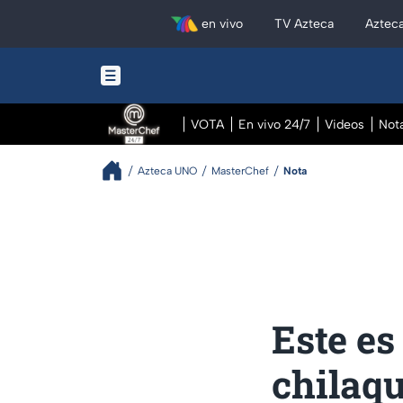
en vivo
TV Azteca
Aztec
VOTA
En vivo 24/7
Videos
Not
Azteca UNO
MasterChef
Nota
Este es
chilaqu