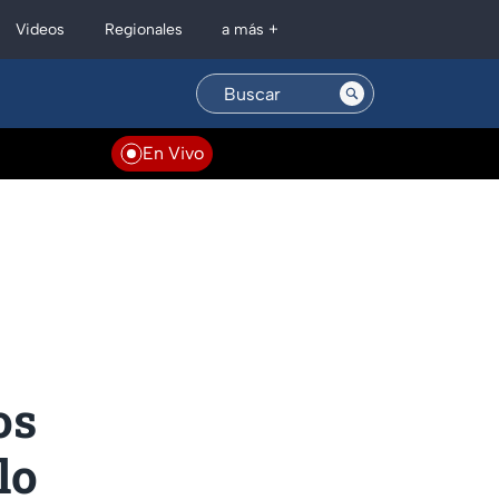
Regionales
Videos
a más +
En Vivo
os
lo