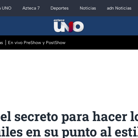
a UNO
Azteca 7
Deportes
Noticias
adn Noticias
as
En vivo PreShow y PostShow
 el secreto para hacer l
iles en su punto al esti