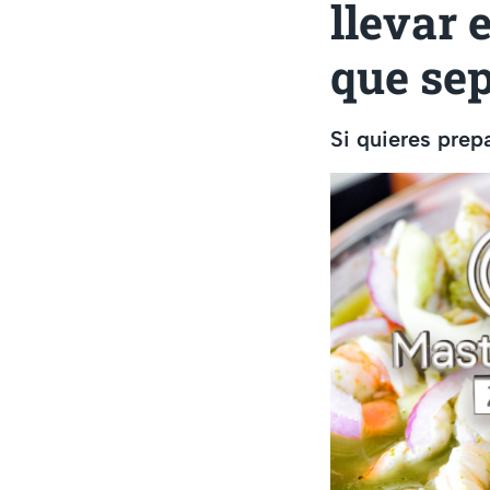
llevar 
que sep
Si quieres prepa