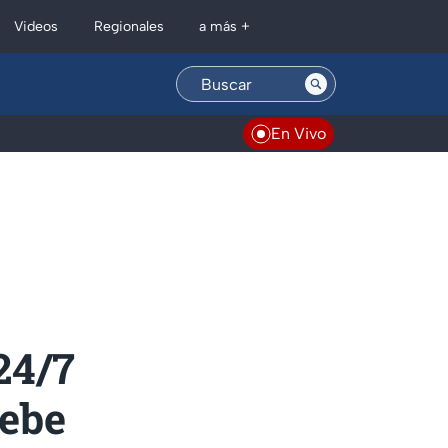
Regionales
Videos
a más +
En Vivo
24/7
debe