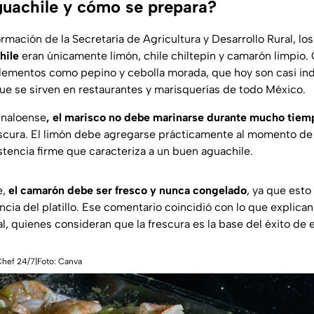
guachile y cómo se prepara?
mación de la Secretaría de Agricultura y Desarrollo Rural, lo
hile
eran únicamente limón, chile chiltepín y camarón limpio. 
lementos como pepino y cebolla morada, que hoy son casi in
e se sirven en restaurantes y marisquerías de todo México.
sinaloense
, el marisco no debe marinarse durante mucho tiem
escura. El limón debe agregarse prácticamente al momento de 
tencia firme que caracteriza a un buen aguachile.
e,
el camarón debe ser fresco y nunca congelado
, ya que est
cia del platillo. Ese comentario coincidió con lo que explican
, quienes consideran que la frescura es la base del éxito de e
Chef 24/7|Foto: Canva