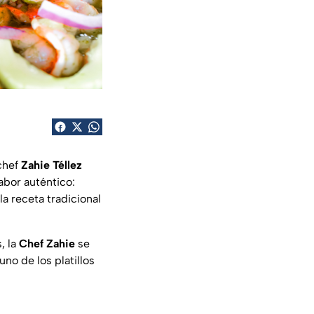
 chef
Zahie Téllez
abor auténtico:
a receta tradicional
, la
Chef Zahie
se
uno de los platillos