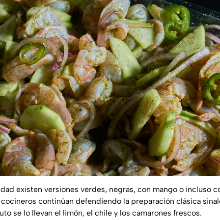
idad existen versiones verdes, negras, con mango o incluso c
cocineros continúan defendiendo la preparación clásica sina
o se lo llevan el limón, el chile y los camarones frescos.