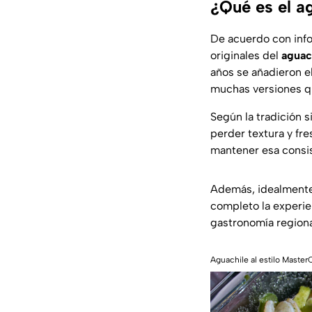
¿Qué es el a
De acuerdo con infor
originales del
aguac
años se añadieron e
muchas versiones qu
Según la tradición 
perder textura y fr
mantener esa consis
Además, idealment
completo la experien
gastronomía regional
Aguachile al estilo Master