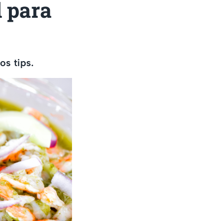
l para
os tips.