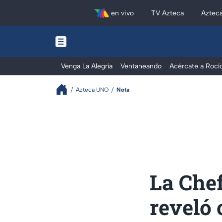
en vivo
TV Azteca
Aztec
Venga La Alegría
Ventaneando
Acércate a Rocí
Azteca UNO
Nota
La Che
reveló 