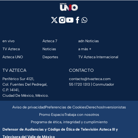
en vivo
Azteca 7
adn Noticias
TV Azteca
Noticias
a más +
Azteca UNO
Deportes
TV Azteca Internacional
TV AZTECA
CONTACTO
Periférico Sur 4121,
contacto@tvazteca.com
Col. Fuentes Del Pedregal,
55 1720 1313
| Conmutador
C.P. 14141,
Ciudad De México, México.
Aviso de privacidad
Preferencias de Cookies
Derechos
Inversionistas
Promo Espacio
Trabaja con nosotros
Programa de ética, integridad y cumplimiento
Defensor de Audiencias y Código de Ética de Televisión Azteca III y
Televisora del Valle de México