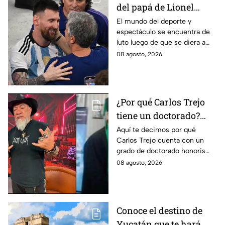
del papá de Lionel
Messi en vivo; estos
El mundo del deporte y
espectáculo se encuentra de
son los detalles en
luto luego de que se diera a
Venga La Alegría
conocer el fallecimiento del
08 agosto, 2026
padre de Leo Messi.
¿Por qué Carlos Trejo
tiene un doctorado?
Este es el
Aquí te decimos por qué
Carlos Trejo cuenta con un
reconocimiento que el
grado de doctorado honoris
cazafantasmas recibió
causa. El cazafantasmas será
08 agosto, 2026
Granjero de La Granja VIP
Segunda Temporada.
Conoce el destino de
Yucatán que te hará