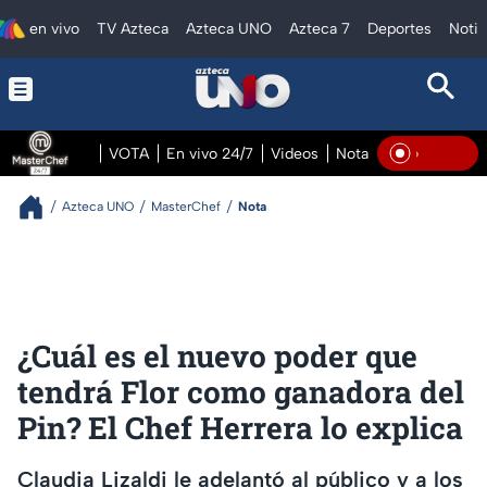
en vivo
TV Azteca
Azteca UNO
Azteca 7
Deportes
Notic
VOTA
En vivo 24/7
Videos
Notas
En vivo Pre
En Vi
Azteca UNO
MasterChef
Nota
¿Cuál es el nuevo poder que
tendrá Flor como ganadora del
Pin? El Chef Herrera lo explica
Claudia Lizaldi le adelantó al público y a los