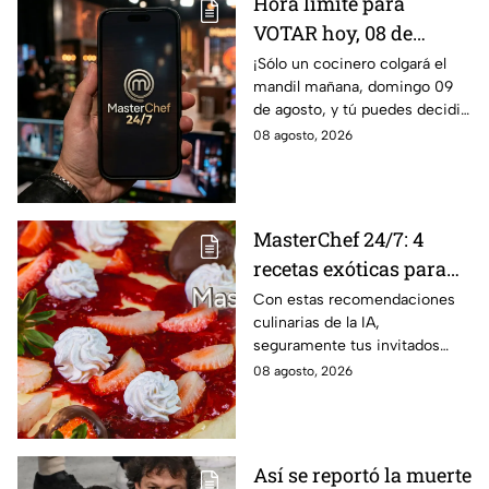
Hora límite para
VOTAR hoy, 08 de
agosto, y salvar a tu
¡Sólo un cocinero colgará el
mandil mañana, domingo 09
cocinero favorito de
de agosto, y tú puedes decidir
MasterChef 24/7
quién continúa en la
08 agosto, 2026
competencia!
MasterChef 24/7: 4
recetas exóticas para
pizzas dulces que le
Con estas recomendaciones
culinarias de la IA,
darán un toque
seguramente tus invitados
sofisticado a tu mesa
quedarán encantados a la hora
08 agosto, 2026
del postre
Así se reportó la muerte