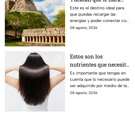
desconectarte de la
Este es el destino ideal para
que puedas recargar las
rutina
energías y poder conectar con
naturaleza.
08 agosto, 2026
Estos son los
nutrientes que necesita
tu cabello a partir de
Es importante que tengas en
cuenta que lo necesario puede
los 40 años
ser adquirido por medio de la
alimentación.
08 agosto, 2026