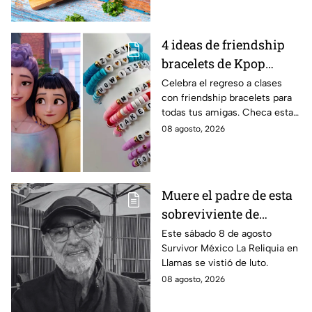
4 ideas de friendship
bracelets de Kpop
Demon Hunters para
Celebra el regreso a clases
con friendship bracelets para
intercambiar con tus
todas tus amigas. Checa estas
mejores amigas este
4 ideas inspiradas en Kpop
08 agosto, 2026
regreso a clases
Demon Hunters que seguro les
encantará.
Muere el padre de esta
sobreviviente de
Survivor México La
Este sábado 8 de agosto
Survivor México La Reliquia en
Reliquia en Llamas
Llamas se vistió de luto.
08 agosto, 2026