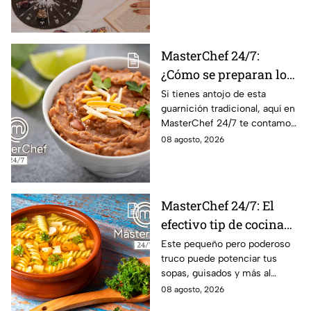
conoce el mensaje de los
astros para los 12 signos.
MasterChef 24/7:
¿Cómo se preparan los
frijoles puercos estilo
Si tienes antojo de esta
guarnición tradicional, aquí en
Sonora?
MasterChef 24/7 te contamos
la receta.
08 agosto, 2026
MasterChef 24/7: El
efectivo tip de cocina
de las abuelas para
Este pequeño pero poderoso
truco puede potenciar tus
darle sabor extra al
sopas, guisados y más al
caldillo
máximo.
08 agosto, 2026