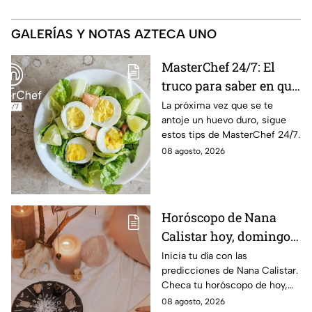
GALERÍAS Y NOTAS AZTECA UNO
MasterChef 24/7: El
truco para saber en qué
momento está listo un
La próxima vez que se te
antoje un huevo duro, sigue
huevo cocido
estos tips de MasterChef 24/7.
08 agosto, 2026
Horóscopo de Nana
Calistar hoy, domingo 9
de agosto: estos signos
Inicia tu día con las
predicciones de Nana Calistar.
tendrán ingresos extra
Checa tu horóscopo de hoy,
domingo 9 de agosto, y
08 agosto, 2026