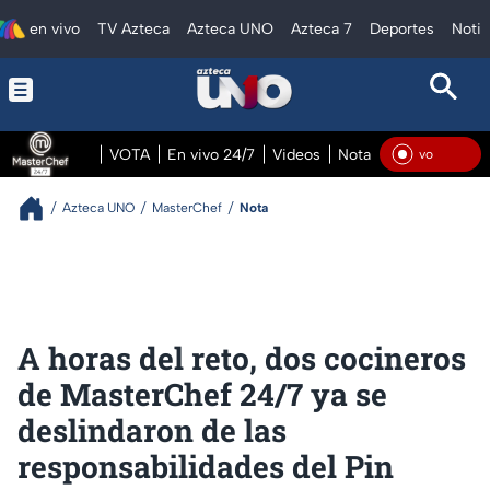
en vivo
TV Azteca
Azteca UNO
Azteca 7
Deportes
Notic
VOTA
En vivo 24/7
Videos
Notas
En vivo Pre
En V
Azteca UNO
MasterChef
Nota
A horas del reto, dos cocineros
de MasterChef 24/7 ya se
deslindaron de las
responsabilidades del Pin