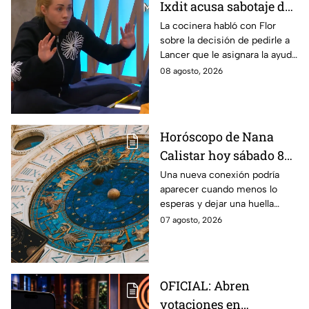
Ixdit acusa sabotaje de
Ramahá en la pasada
La cocinera habló con Flor
sobre la decisión de pedirle a
gala de salvación de
Lancer que le asignara la ayuda
MasterChef 24/7
de Ramahá y no la de Daniela
08 agosto, 2026
Horóscopo de Nana
Calistar hoy sábado 8
de agosto del 2026 para
Una nueva conexión podría
aparecer cuando menos lo
cada signo; una
esperas y dejar una huella
conexión inesperada
importante.
07 agosto, 2026
podría transformar tus
próximos días
OFICIAL: Abren
votaciones en