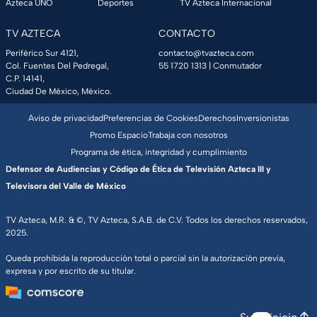
Azteca UNO
Deportes
TV Azteca Internacional
TV AZTECA
CONTACTO
Periférico Sur 4121,
contacto@tvazteca.com
Col. Fuentes Del Pedregal,
55 1720 1313
| Conmutador
C.P. 14141,
Ciudad De México, México.
Aviso de privacidad
Preferencias de Cookies
Derechos
Inversionistas
Promo Espacio
Trabaja con nosotros
Programa de ética, integridad y cumplimiento
Defensor de Audiencias y Código de Ética de Televisión Azteca III y
Televisora del Valle de México
TV Azteca, M.R. & ©, TV Azteca, S.A.B. de C.V. Todos los derechos reservados,
2025.
Queda prohibida la reproducción total o parcial sin la autorización previa,
expresa y por escrito de su titular.