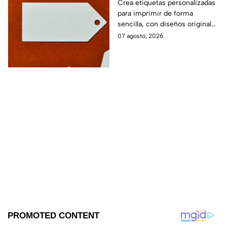
imprimir
Crea etiquetas personalizadas
para imprimir de forma
sencilla, con diseños originales
y detalles adaptados a tus
07 agosto, 2026
gustos, eventos o proyectos.