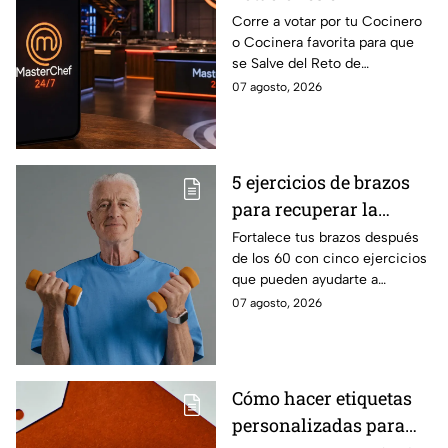
MasterChef 24/7 para
Corre a votar por tu Cocinero
o Cocinera favorita para que
que salves a un
se Salve del Reto de
Cocinero del Reto de
Eliminación de MasterChef
07 agosto, 2026
Eliminación de este
24/7 de este próximo
domingo
domingo.
5 ejercicios de brazos
para recuperar la
fuerza después de los
Fortalece tus brazos después
de los 60 con cinco ejercicios
60
que pueden ayudarte a
recuperar fuerza, movilidad y
07 agosto, 2026
seguridad en los movimientos
cotidianos.
Cómo hacer etiquetas
personalizadas para