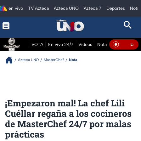
en vivo
TV Azteca
Azteca UNO
Azteca 7
Deportes
Notic
VOTA
En vivo 24/7
Videos
Notas
En vivo Pre
En Vivo
Azteca UNO
MasterChef
Nota
¡Empezaron mal! La chef Lili
Cuéllar regaña a los cocineros
de MasterChef 24/7 por malas
prácticas