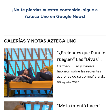
¡No te pierdas nuestro contenido, sigue a
Azteca Uno en Google News!
GALERÍAS Y NOTAS AZTECA UNO
"¿Pretendes que Dani te
ruegue?" Las "Divas"
lamentan el
Carmen, Julio y Daniela
hablaron sobre las recientes
comportamiento de
acciones de su compañera al
Michelle en MasterChef
interior del Mundo MasterChef
08 agosto, 2026
24/7
"Me la intentó hacer":