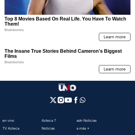
en vivo
Azteca 7
adn Noticias
TV Azteca
Noticias
a más +