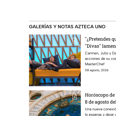
GALERÍAS Y NOTAS AZTECA UNO
"¿Pretendes qu
"Divas" lamen
Michelle en M
Carmen, Julio y Da
acciones de su co
MasterChef
08 agosto, 2026
Horóscopo de 
8 de agosto de
una conexión 
Una nueva conexi
lo esperas y dejar 
transformar t