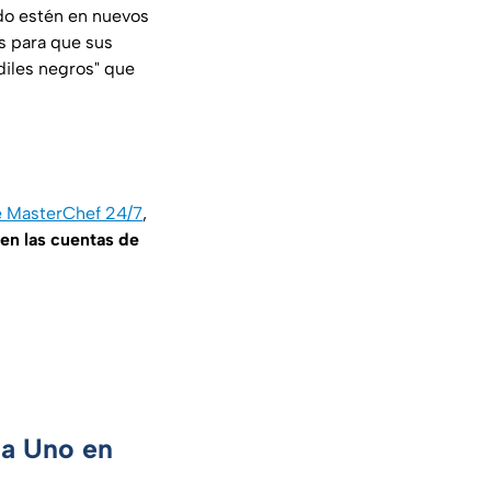
ndo estén en nuevos
s para que sus
ndiles negros" que
 MasterChef 24/7
,
en las cuentas de
ca Uno en