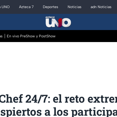
a UNO
Azteca 7
Deportes
Noticias
adn Noticias
as
En vivo PreShow y PostShow
hef 24/7: el reto extr
spiertos a los particip