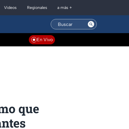
Regionales
Videos
a más +
En Vivo
emo que
antes