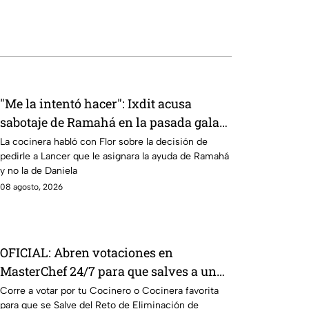
"Me la intentó hacer": Ixdit acusa
sabotaje de Ramahá en la pasada gala
de salvación de MasterChef 24/7
La cocinera habló con Flor sobre la decisión de
pedirle a Lancer que le asignara la ayuda de Ramahá
y no la de Daniela
08 agosto, 2026
OFICIAL: Abren votaciones en
MasterChef 24/7 para que salves a un
Cocinero del Reto de Eliminación de
Corre a votar por tu Cocinero o Cocinera favorita
para que se Salve del Reto de Eliminación de
este domingo