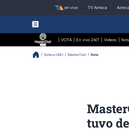
en vivo
TV Azteca
Aztec
VOTA
En vivo 24/7
Videos
Not
Azteca UNO
MasterChef
Nota
MasterC
tuvo de