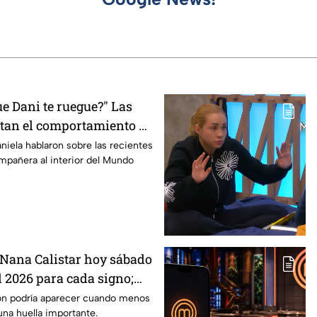
e Dani te ruegue?" Las
tan el comportamiento de
asterChef 24/7
niela hablaron sobre las recientes
mpañera al interior del Mundo
Nana Calistar hoy sábado
l 2026 para cada signo;
inesperada podría
ón podría aparecer cuando menos
una huella importante.
us próximos días