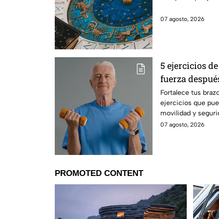
07 agosto, 2026
5 ejercicios d
fuerza después
Fortalece tus braz
ejercicios que pue
movilidad y segur
cotidianos.
07 agosto, 2026