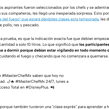
os aspirantes fueron seleccionados por los chefs y se adentra
 a sus compañeros, les llegó una inesperada sorpresa. Esto p
s del fuego" que estará dándoles clases esta temporada
, les 
e pollo, res y pescado.
ta prueba, es que la indicación exacta fue que debían empezar
cantidad a solo 10 litros. Lo que significó que
los participant
se a dormir porque debían estar vigilando en todo momento 
 cuidando el fuego y checando que no comenzara a quemarse.
de #MasterChefMx saben que hoy no
idad. 🌙🔥 #MasterChefMx 24/7, lunes a
cceso Total en #DisneyPlus. 📲
, porque también tuvieron una "clase exprés" para aprender a 