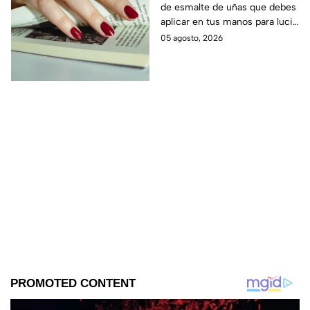
de esmalte de uñas que debes
combinan con todo
aplicar en tus manos para lucir
una piel mucho más brillante y
05 agosto, 2026
joven, además de combinar
con todo