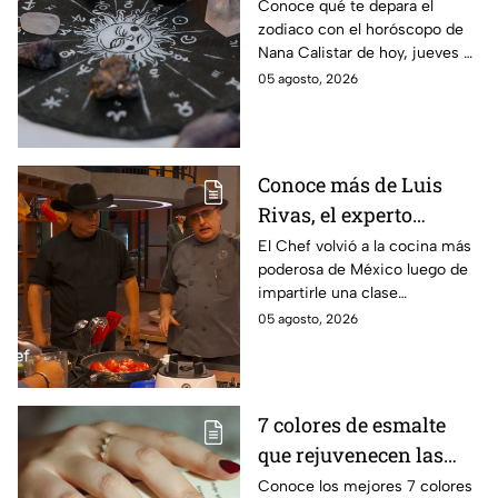
de agosto: a estos
Conoce qué te depara el
zodiaco con el horóscopo de
signos se les abren las
Nana Calistar de hoy, jueves 6
puertas del dinero
de agosto. ¿Será dinero o
05 agosto, 2026
amor? ¡Sigue leyendo! Estas
son las predicciones.
Conoce más de Luis
Rivas, el experto
parrillero que fue
El Chef volvió a la cocina más
poderosa de México luego de
invitado a la batalla por
impartirle una clase
equipos de MasterChef
personalizada a Ixdit
05 agosto, 2026
24/7
7 colores de esmalte
que rejuvenecen las
manos al instante y
Conoce los mejores 7 colores