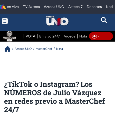
en vivo
TV Azteca
Azteca UNO
Azteca 7
Deportes
Notic
VOTA
En vivo 24/7
Videos
Notas
En vivo Pre
En Viv
Azteca UNO
MasterChef
Nota
¿TikTok o Instagram? Los
NÚMEROS de Julio Vázquez
en redes previo a MasterChef
24/7