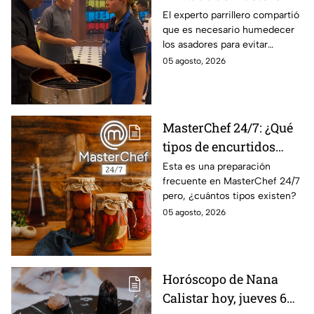
24/7 destaca la
El experto parrillero compartió
que es necesario humedecer
importancia del agua
los asadores para evitar
para la preparación de
accidentes
05 agosto, 2026
cualquier asado
MasterChef 24/7: ¿Qué
tipos de encurtidos
hay?
Esta es una preparación
frecuente en MasterChef 24/7
pero, ¿cuántos tipos existen?
05 agosto, 2026
Horóscopo de Nana
Calistar hoy, jueves 6