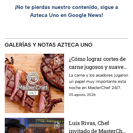
¡No te pierdas nuestro contenido, sigue a
Azteca Uno en Google News!
GALERÍAS Y NOTAS AZTECA UNO
¿Cómo lograr cortes de
carne jugosos y suaves
al estilo MasterChef
La carne y los asadores jugaron
un papel muy importante esta
24/7?
noche en MasterChef 24/7.
05 agosto, 2026
Luis Rivas, Chef
invitado de MasterChef