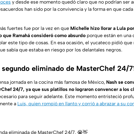
roces
y desde ese momento quedó claro que no podrían ser a
esacuerdos han sido por la convivencia y la forma en que cada
ás fuertes fue por la vez en que
Michelle hizo llorar a Lula p
go que Ramahá consideró como absurdo
porque están en una 
ar este tipo de cosas. En esa ocasión, el yucateco pidió que n
que sabía que estaba en riesgo por los delantales negros.
l segundo eliminado de MasterChef 24/7
ensa jornada en la cocina más famosa de México,
Nash se conv
Chef 24/7, ya que sus platillos no lograron convencer a los c
necesario para seguir adelante. Este momento entristeció pro
lmente a
Luis, quien rompió en llanto y corrió a abrazar a su 
gunda eliminada de MasterChef 24/7. 😭👋