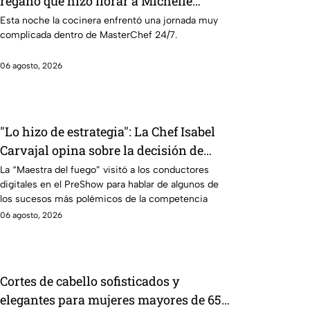
regaño que hizo llorar a Michelle
dentro de MasterChef 24/7
Esta noche la cocinera enfrentó una jornada muy
complicada dentro de MasterChef 24/7.
06 agosto, 2026
"Lo hizo de estrategia": La Chef Isabel
Carvajal opina sobre la decisión de
Ramahá de subir a Daniela al balcón de
La “Maestra del fuego” visitó a los conductores
digitales en el PreShow para hablar de algunos de
MasterChef 24/7
los sucesos más polémicos de la competencia
06 agosto, 2026
Cortes de cabello sofisticados y
elegantes para mujeres mayores de 65