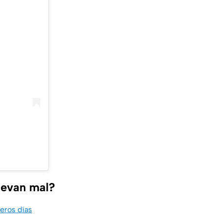
levan mal?
meros días