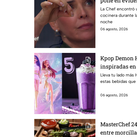
pone en evide
de mandiles n
La Chef encontró u
cocinera durante l
noche
06 agosto, 2026
Kpop Demon H
inspiradas en
para llevar a l
Lleva tu lado más 
estas bebidas que 
clases 2026; s
06 agosto, 2026
MasterChef 24/
entre morcill