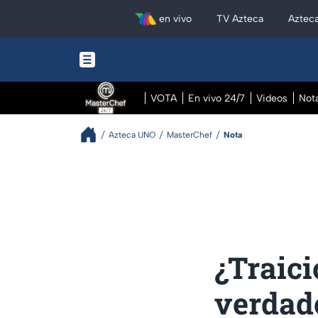
en vivo
TV Azteca
Aztec
VOTA
En vivo 24/7
Videos
Not
Azteca UNO
MasterChef
Nota
¿Traici
verdade