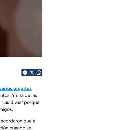
varios grupitos
tos. Y una de las
 "Las divas" porque
migos.
 recordaron que el
ición cuando se