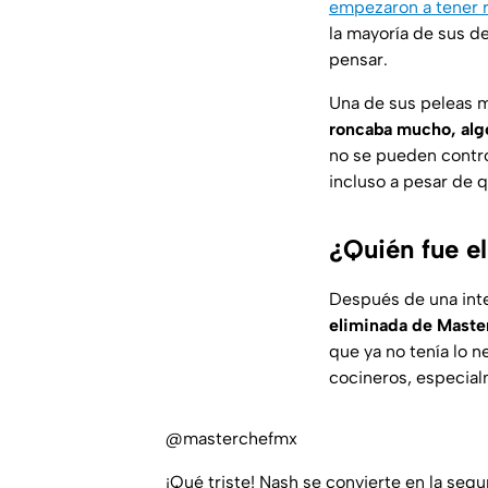
empezaron a tener 
la mayoría de sus d
pensar.
Una de sus peleas m
roncaba mucho, al
no se pueden control
incluso a pesar de 
¿Quién fue e
Después de una int
eliminada de Master
que ya no tenía lo 
cocineros, especia
@masterchefmx
¡Qué triste! Nash se convierte en la se