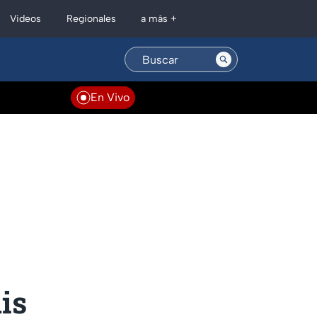
Regionales
Videos
a más +
En Vivo
is