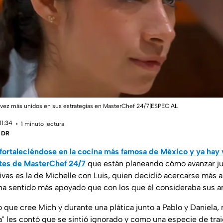
a vez más unidos en sus estrategias en MasterChef 24/7|ESPECIAL
11:34
1 minuto lectura
| DR
 fortaleciéndose en la cocina más famosa de México y ya hay 
ntes de MasterChef 24/7
que están planeando cómo avanzar jun
vas es la de Michelle con Luis, quien decidió acercarse más a
 ha sentido más apoyado que con los que él consideraba sus a
 que cree Mich y durante una plática junto a Pablo y Daniela,
a" les contó que se sintió ignorado y como una especie de tra