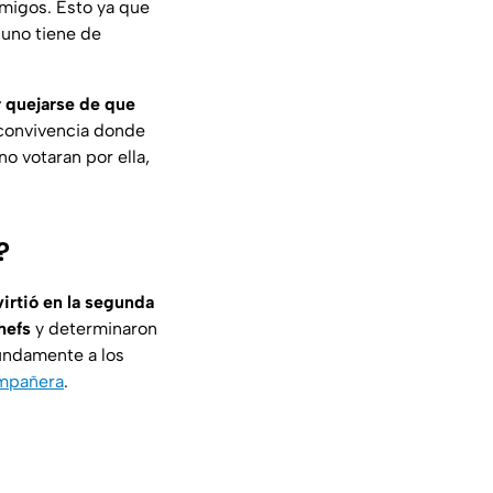
migos. Esto ya que
 uno tiene de
or quejarse de que
convivencia donde
o votaran por ella,
?
irtió en la segunda
hefs
y determinaron
fundamente a los
compañera
.