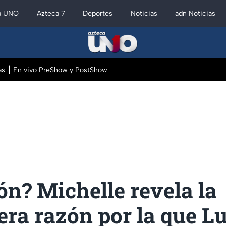
a UNO
Azteca 7
Deportes
Noticias
adn Noticias
as
En vivo PreShow y PostShow
ón? Michelle revela la
ra razón por la que Lu