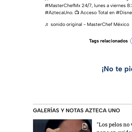
#MasterChefMx 24/7, lunes a viernes 8:
#AztecaUno. 📺⁣⁣ Acceso Total en #Disne
♬ sonido original - MasterChef México
Tags relacionados
¡No te p
GALERÍAS Y NOTAS AZTECA UNO
"Los pelos no 