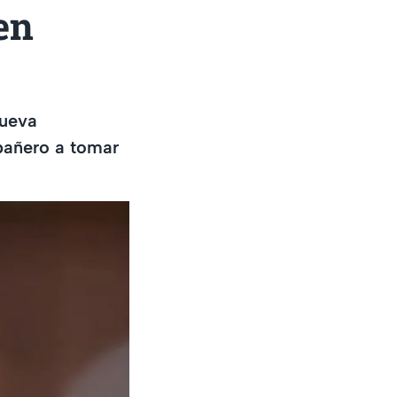
en
nueva
pañero a tomar