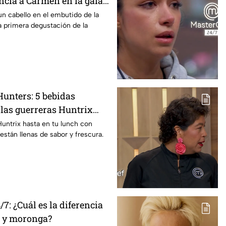
ncia a Carmen en la gala
egros de MasterChef 24/7
n cabello en el embutido de la
a primera degustación de la
unters: 5 bebidas
 las guerreras Huntrix
a escuela este regreso a
Huntrix hasta en tu lunch con
están llenas de sabor y frescura.
on saludables y deliciosas
7: ¿Cuál es la diferencia
a y moronga?