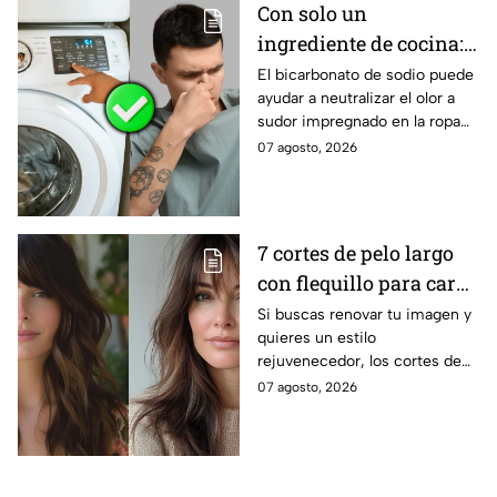
Con solo un
ingrediente de cocina:
elimina el olor a sudor
El bicarbonato de sodio puede
ayudar a neutralizar el olor a
de las camisetas de
sudor impregnado en la ropa
deporte
deportiva cuando se utiliza
07 agosto, 2026
correctamente. Este método
es respaldado por especialistas
en limpieza y cuidado de los
tejidos.
7 cortes de pelo largo
con flequillo para cara
redonda que te hace ver
Si buscas renovar tu imagen y
quieres un estilo
más joven después de
rejuvenecedor, los cortes de
los 40
pelo que apuestan por melenas
07 agosto, 2026
XL y flequillos marcados son la
mejor opción.