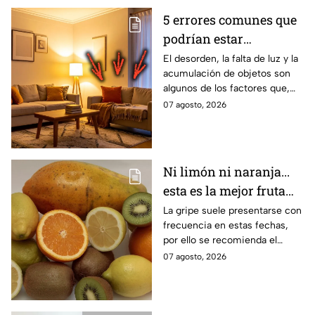
5 errores comunes que
podrían estar
afectando la energía de
El desorden, la falta de luz y la
acumulación de objetos son
un hogar
algunos de los factores que,
según el Feng Shui y los
07 agosto, 2026
expertos en diseño de
interiores, pueden influir en la
sensación de bienestar dentro
de una vivienda. Estos son los
Ni limón ni naranja...
errores que afectan la energía
esta es la mejor fruta
de un hogar.
para evitar la gripe
La gripe suele presentarse con
frecuencia en estas fechas,
por ello se recomienda el
consumo de ciertas frutas.
07 agosto, 2026
Conoce todos los beneficios
del kiwi.