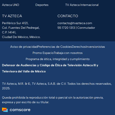
Azteca UNO
Deportes
TV Azteca Internacional
TV AZTECA
CONTACTO
Periférico Sur 4121,
contacto@tvazteca.com
Col. Fuentes Del Pedregal,
55 1720 1313
| Conmutador
C.P. 14141,
Ciudad De México, México.
Aviso de privacidad
Preferencias de Cookies
Derechos
Inversionistas
Promo Espacio
Trabaja con nosotros
Programa de ética, integridad y cumplimiento
Defensor de Audiencias y Código de Ética de Televisión Azteca III y
Televisora del Valle de México
TV Azteca, M.R. & ©, TV Azteca, S.A.B. de C.V. Todos los derechos reservados,
2025.
Queda prohibida la reproducción total o parcial sin la autorización previa,
expresa y por escrito de su titular.