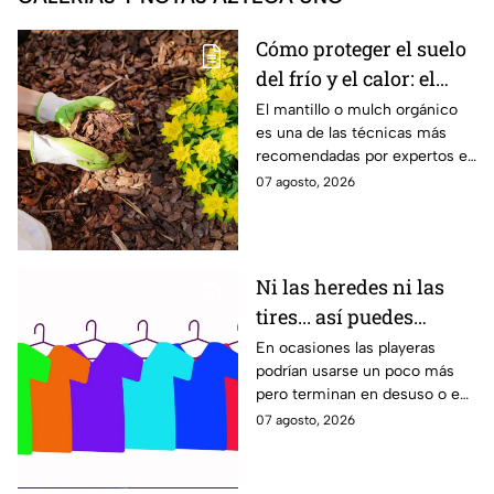
Cómo proteger el suelo
del frío y el calor: el
mantillo natural que
El mantillo o mulch orgánico
es una de las técnicas más
conserva el jardín
recomendadas por expertos en
jardinería para proteger el
07 agosto, 2026
suelo de las temperaturas
extremas, conservar la
humedad y favorecer el
crecimiento saludable de las
Ni las heredes ni las
plantas. Esta es la manera
tires... así puedes
adecuada de aplicarlo en el
jardín.
reutilizar tus playeras
En ocasiones las playeras
podrían usarse un poco más
usadas
pero terminan en desuso o en
la basura. Por ello puedes
07 agosto, 2026
hacer esto para reutilizarlas.
Toma nota.