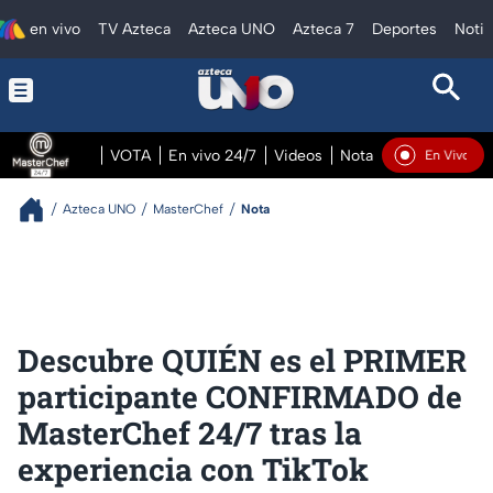
en vivo
TV Azteca
Azteca UNO
Azteca 7
Deportes
Notic
VOTA
En vivo 24/7
Videos
Notas
En vivo Pre
En Vivo
Azteca UNO
MasterChef
Nota
Descubre QUIÉN es el PRIMER
participante CONFIRMADO de
MasterChef 24/7 tras la
experiencia con TikTok