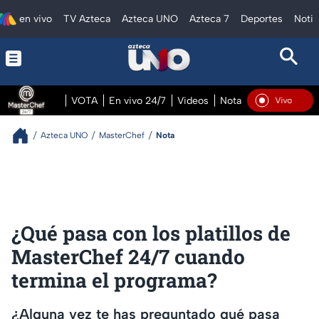
en vivo
TV Azteca
Azteca UNO
Azteca 7
Deportes
Notic
VOTA
En vivo 24/7
Videos
Notas
En vivo Pre
En Vivo
Azteca UNO
MasterChef
Nota
¿Qué pasa con los platillos de
MasterChef 24/7 cuando
termina el programa?
¿Alguna vez te has preguntado qué pasa