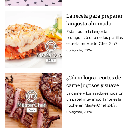
La receta para preparar
langosta ahumada
como en MasterChef
Esta noche la langosta
protagonizó uno de los platillos
24/7
estrella en MasterChef 24/7.
05 agosto, 2026
¿Cómo lograr cortes de
carne jugosos y suaves
al estilo MasterChef
La carne y los asadores jugaron
un papel muy importante esta
24/7?
noche en MasterChef 24/7.
05 agosto, 2026