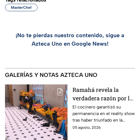
MasterChef
¡No te pierdas nuestro contenido, sigue a
Azteca Uno en Google News!
GALERÍAS Y NOTAS AZTECA UNO
Ramahá revela la
verdadera razón por la
que subió a Daniela al
El cocinero garantizó su
permanencia en el reality show
balcón de MasterChef
tras haber triunfado en la
24/7
pasada batalla por equipos
05 agosto, 2026