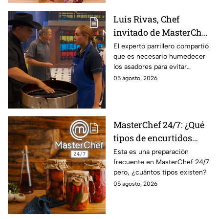
Luis Rivas, Chef
invitado de MasterChef
24/7 destaca la
El experto parrillero compartió
que es necesario humedecer
importancia del agua
los asadores para evitar
para la preparación de
accidentes
05 agosto, 2026
cualquier asado
MasterChef 24/7: ¿Qué
tipos de encurtidos
hay?
Esta es una preparación
frecuente en MasterChef 24/7
pero, ¿cuántos tipos existen?
05 agosto, 2026