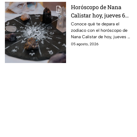
Horóscopo de Nana
Calistar hoy, jueves 6
de agosto: a estos
Conoce qué te depara el
zodiaco con el horóscopo de
signos se les abren las
Nana Calistar de hoy, jueves 6
puertas del dinero
de agosto. ¿Será dinero o
05 agosto, 2026
amor? ¡Sigue leyendo! Estas
son las predicciones.