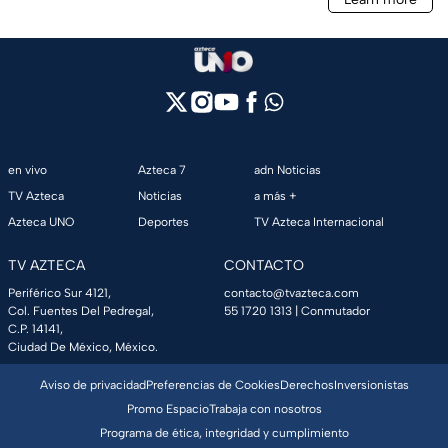
en vivo
Azteca 7
adn Noticias
TV Azteca
Noticias
a más +
Azteca UNO
Deportes
TV Azteca Internacional
TV AZTECA
CONTACTO
Periférico Sur 4121,
contacto@tvazteca.com
Col. Fuentes Del Pedregal,
55 1720 1313
| Conmutador
C.P. 14141,
Ciudad De México, México.
Aviso de privacidad
Preferencias de Cookies
Derechos
Inversionistas
Promo Espacio
Trabaja con nosotros
Programa de ética, integridad y cumplimiento