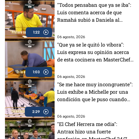
"Todos pensaban que ya se iba":
Luis comenta acerca de que
Ramahá subió a Daniela al
balcón en MasterChef 24/7
1:22
06 agosto, 2026
"Que ya se le quitó lo víbora":
Luis expresa su opinión acerca
de esta cocinera en MasterChef
24/7 (VIDEO)
1:03
06 agosto, 2026
"Se me hace muy incongruente":
Luis exhibe a Michelle por una
condición que le puso cuando
tenía el Pin Negro (VIDEO)
2:29
06 agosto, 2026
"El Chef Herrera me odia":
Antrax hizo una fuerte
confesión en MasterChef 24/7