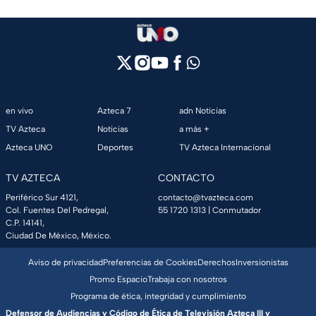
en vivo
Azteca 7
adn Noticias
TV Azteca
Noticias
a más +
Azteca UNO
Deportes
TV Azteca Internacional
TV AZTECA
CONTACTO
Periférico Sur 4121,
contacto@tvazteca.com
Col. Fuentes Del Pedregal,
55 1720 1313
| Conmutador
C.P. 14141,
Ciudad De México, México.
Aviso de privacidad
Preferencias de Cookies
Derechos
Inversionistas
Promo Espacio
Trabaja con nosotros
Programa de ética, integridad y cumplimiento
Defensor de Audiencias y Código de Ética de Televisión Azteca III y