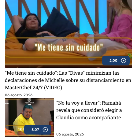
2:00
"Me tiene sin cuidado": Las "Divas" minimizan las
declaraciones de Michelle sobre su distanciamiento en
MasterChef 24/7 (VIDEO)
06 agosto, 2026
"No la voy a llevar": Ramahá
revela que consideró elegir a
Claudia como acompañante
para su salida del Mundo
8:07
MasterChef (VIDEO)
06 agosto, 2026