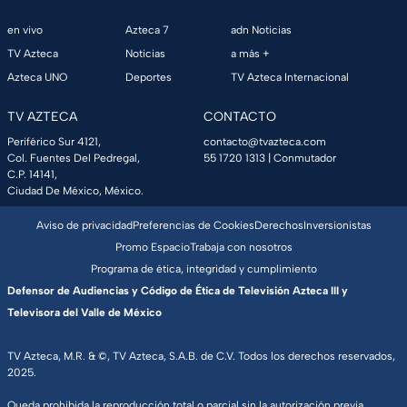
en vivo
Azteca 7
adn Noticias
TV Azteca
Noticias
a más +
Azteca UNO
Deportes
TV Azteca Internacional
TV AZTECA
CONTACTO
Periférico Sur 4121,
contacto@tvazteca.com
Col. Fuentes Del Pedregal,
55 1720 1313
| Conmutador
C.P. 14141,
Ciudad De México, México.
Aviso de privacidad
Preferencias de Cookies
Derechos
Inversionistas
Promo Espacio
Trabaja con nosotros
Programa de ética, integridad y cumplimiento
Defensor de Audiencias y Código de Ética de Televisión Azteca III y
Televisora del Valle de México
TV Azteca, M.R. & ©, TV Azteca, S.A.B. de C.V. Todos los derechos reservados,
2025.
Queda prohibida la reproducción total o parcial sin la autorización previa,