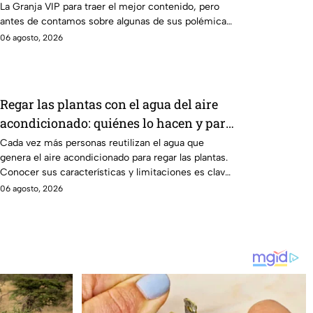
La Granja VIP para traer el mejor contenido, pero
Temporada
antes de contamos sobre algunas de sus polémicas
más famosas.
06 agosto, 2026
Regar las plantas con el agua del aire
acondicionado: quiénes lo hacen y para
qué sirve
Cada vez más personas reutilizan el agua que
genera el aire acondicionado para regar las plantas.
Conocer sus características y limitaciones es clave
para aprovechar este recurso de forma segura.
06 agosto, 2026