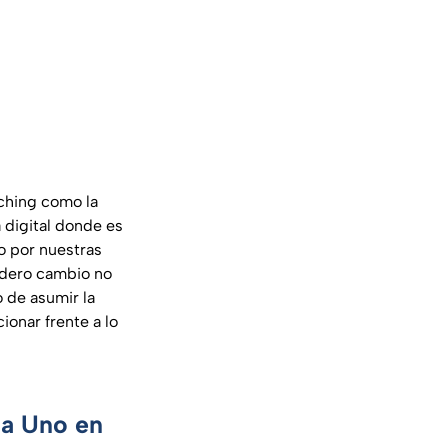
aching como la
a digital donde es
no por nuestras
dadero cambio no
 de asumir la
ionar frente a lo
ca Uno en