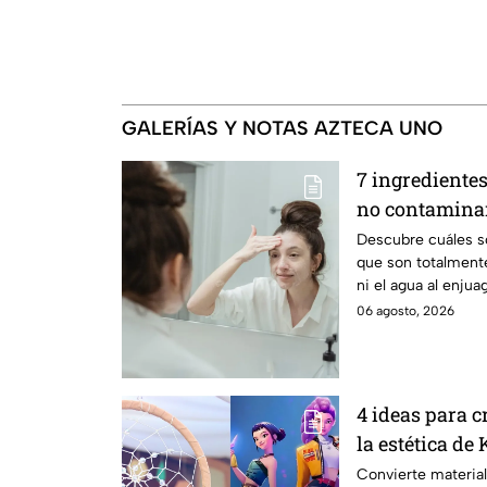
GALERÍAS Y NOTAS AZTECA UNO
7 ingredientes
no contaminan 
enjuagarte
Descubre cuáles so
que son totalmente
ni el agua al enju
06 agosto, 2026
4 ideas para 
la estética d
Convierte material