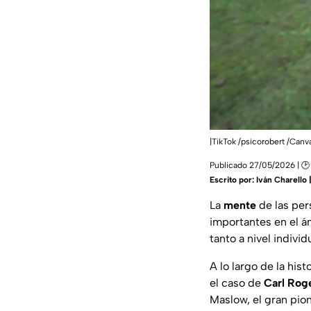
|TikTok /psicorobert /Canv
Publicado 27/05/2026 | 🕑
Escrito por:
Iván Charello
La
mente
de las per
importantes en el á
tanto a nivel indivi
A lo largo de la his
el caso de
Carl Rog
Maslow, el gran pio