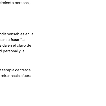
cimiento personal,
ndispensables en la
acar su
frase
“La
 da en el clavo de
d personal y la
a terapia centrada
mirar hacia afuera