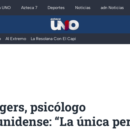
a UNO
Azteca 7
Deportes
Noticias
adn Noticias
o
Al Extremo
La Resolana Con El Capi
gers, psicólogo
unidense: “La única pe