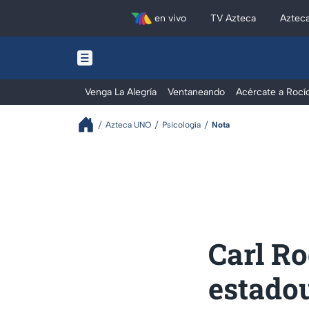
en vivo
TV Azteca
Aztec
Venga La Alegría
Ventaneando
Acércate a Rocí
Azteca UNO
Psicología
Nota
Carl Ro
estado