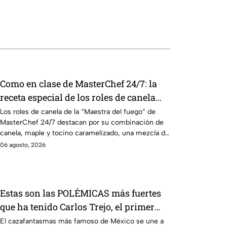
Como en clase de MasterChef 24/7: la
receta especial de los roles de canela
con tocino de la Chef Lili
Los roles de canela de la “Maestra del fuego” de
MasterChef 24/7 destacan por su combinación de
canela, maple y tocino caramelizado, una mezcla de
sabores dulces y salados.
06 agosto, 2026
Estas son las POLÉMICAS más fuertes
que ha tenido Carlos Trejo, el primer
granjero de La Granja VIP Segunda
El cazafantasmas más famoso de México se une a