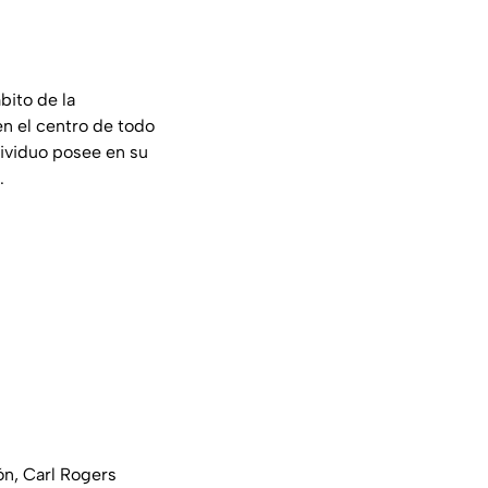
ito de la
 en el centro de todo
dividuo posee en su
.
ón, Carl Rogers