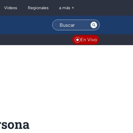
Regionales
Videos
a más +
En Vivo
rsona