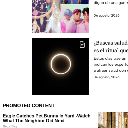
digno de una guer
06 agosto, 2026
¿Buscas salud 
es el ritual qu
solar
Estos días traerán 
indican los expert
a atraer salud con u
06 agosto, 2026