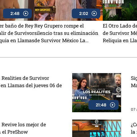
2:48
2:02
mer baño de Rey
Rey Grupero rompe el
El Otro Lado de
lir de Survivor
silencio tras su eliminación
de Survivor Mé
quia en Llamas
de Survivor México La
Reliquia en Ll
Reliquia en Llamas
miércoles 05 d
 Realities de Survivor
Si
 en Llamas del jueves 06 de
Ma
21:48
07 
 Revive los mejor de
¿C
n el PreShow
la