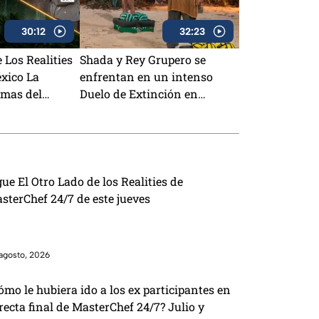
30:12
32:23
 Los Realities
Shada y Rey Grupero se
xico La
enfrentan en un intenso
amas del
Duelo de Extinción en
e agosto
Survivor México La Reliquia
en Llamas
gue El Otro Lado de los Realities de
sterChef 24/7 de este jueves
agosto, 2026
ómo le hubiera ido a los ex participantes en
 recta final de MasterChef 24/7? Julio y