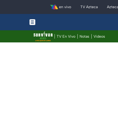
en vivo
TV Azteca
Aztec
TV En Vivo
Notas
Videos