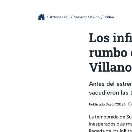
Azteca UNO
Survivor México
Video
Los inf
rumbo 
Villan
Antes del estre
sacudieron las 
Publicado 06/07/2026 | 🕑
La temporada de Sur
inesperados que man
llegada de los infil