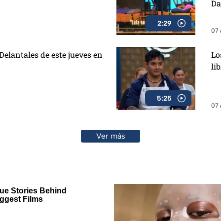
Da
2:29
07 
elantales de este jueves en
Lo
li
5:25
07 
Ver más