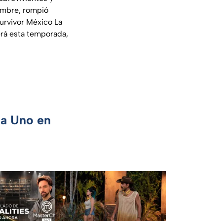
umbre, rompió
Survivor México La
erá esta temporada,
ca Uno en