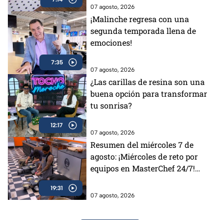
comunes
07 agosto, 2026
¡Malinche regresa con una
segunda temporada llena de
emociones!
7:35
07 agosto, 2026
¿Las carillas de resina son una
buena opción para transformar
tu sonrisa?
12:17
07 agosto, 2026
Resumen del miércoles 7 de
agosto: ¡Miércoles de reto por
equipos en MasterChef 24/7!
Revive la tensión y todos los
19:31
desafíos del día
07 agosto, 2026