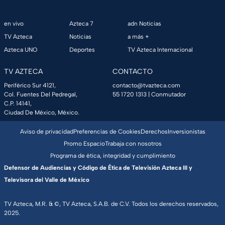
en vivo
Azteca 7
adn Noticias
TV Azteca
Noticias
a más +
Azteca UNO
Deportes
TV Azteca Internacional
TV AZTECA
CONTACTO
Periférico Sur 4121,
contacto@tvazteca.com
Col. Fuentes Del Pedregal,
55 1720 1313
| Conmutador
C.P. 14141,
Ciudad De México, México.
Aviso de privacidad
Preferencias de Cookies
Derechos
Inversionistas
Promo Espacio
Trabaja con nosotros
Programa de ética, integridad y cumplimiento
Defensor de Audiencias y Código de Ética de Televisión Azteca III y
Televisora del Valle de México
TV Azteca, M.R. & ©, TV Azteca, S.A.B. de C.V. Todos los derechos reservados,
2025.