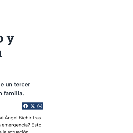
o y
u
de un tercer
 familia.
sé Ángel Bichir tras
la emergencia? Esto
 la actuación.