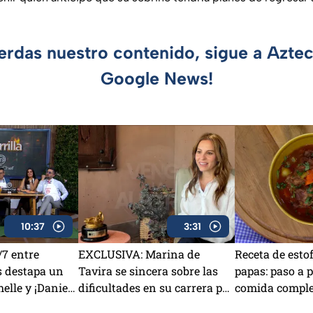
ierdas nuestro contenido, sigue a Azte
Google News!
10:37
3:31
7 entre
EXCLUSIVA: Marina de
Receta de esto
s destapa un
Tavira se sincera sobre las
papas: paso a 
elle y ¡Daniela
dificultades en su carrera por
comida complet
da!
tener una familia famosa