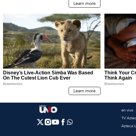
en vivo
TV Azte
Azteca 