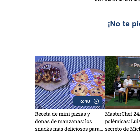
¡No te p
6:40
Receta de mini pizzas y
MasterChef 24/
donas de manzanas: los
polémicas: Lui
snacks más deliciosos para
secreto de Mich
preparar en vacaciones
otra vez salva