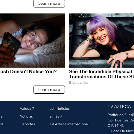
TV AZTECA
Azteca 7
adn Noticias
Periférico Sur 41
ca
Noticias
a más +
Col. Fuentes De
UNO
Deportes
TV Azteca Internacional
C.P. 14141,
Ciudad De Méxi