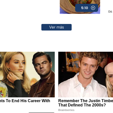
5:10
06 
Ver más