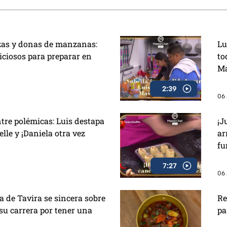
zas y donas de manzanas:
Lu
iciosos para preparar en
to
Ma
2:39
06 
tre polémicas: Luis destapa
¡J
lle y ¡Daniela otra vez
ar
fu
7:27
06 
de Tavira se sincera sobre
Re
 su carrera por tener una
pa