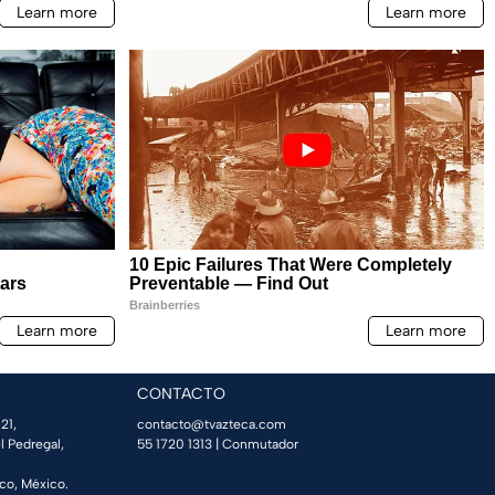
CONTACTO
21,
contacto@tvazteca.com
l Pedregal,
55 1720 1313
| Conmutador
co, México.