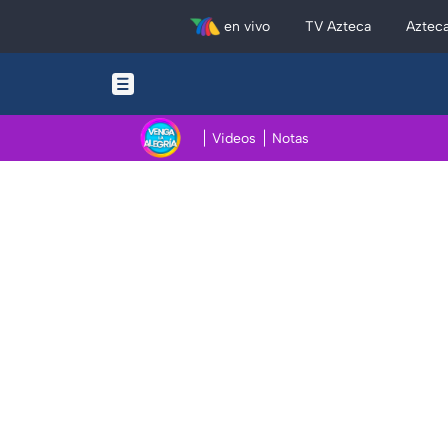
en vivo
TV Azteca
Aztec
Videos
Notas