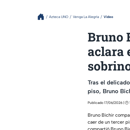
Azteca UNO
Venga La Alegría
Video
Bruno B
aclara 
sobrin
Tras el delicad
piso, Bruno Bic
Publicado 17/06/2026 | 🕑 
Bruno Bichir compart
caer de un tercer p
compartió Bruno Bic