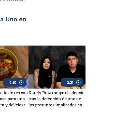
ca Uno en
5:10
2:21
fado de res con
Karely Ruiz rompe el silencio
paso para una
tras la detención de uno de
a y deliciosa
los presuntos implicados en
el robo a su casa